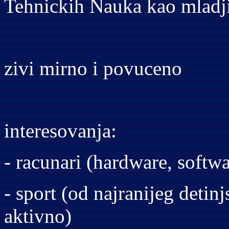
Tehnickih Nauka kao mladji
zivi mirno i povuceno
interesovanja:
- racunari (hardware, softwar
- sport (od najranijeg detin
aktivno)