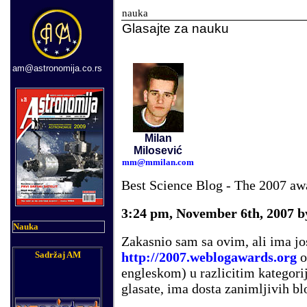
nauka
Glasajte za nauku
am@astronomija.co.rs
Milan
Milosević
mm@mmilan.com
Best Science Blog - The 2007 aw
3:24 pm
, November 6th, 2007 
Nauka
Zakasnio sam sa ovim, ali ima jo
http://2007.weblogawards.org
o
Sadržaj AM
engleskom) u razlicitim kategori
glasate, ima dosta zanimljivih bl