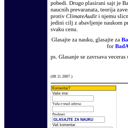
pobedi. Drugo plasirani sajt je B
naucnih prevaranata, teorija zave
protiv
ClimateAudit
i njemu slicn
jedini cilj z abavljenje naukom p
svaku cenu.
Glasajte za nauku, glasajte za
Ba
for
BadA
ps. Glasanje se zavrsava veceras
(
08
.
11
.200
7.
)
Komentar?
Vaše
ime:
V
aša e-mail adresa
:
Predmet:
Vaš komentar
: