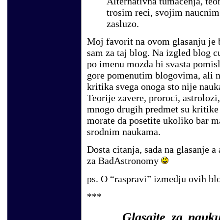
Alternativna tumacenja, teor
trosim reci, svojim naucnim 
zasluzo.
Moj favorit na ovom glasanju je
sam za taj blog. Na izgled blog 
po imenu mozda bi svasta pomisli
gore pomenutim blogovima, ali n
kritika svega onoga sto nije nauk
Teorije zavere, proroci, astrolozi,
mnogo drugih predmet su kritike 
morate da posetite ukoliko bar ma
srodnim naukama.
Dosta citanja, sada na glasanje a 
za BadAstronomy
ps. O “raspravi” izmedju ovih b
***
Glasajte za nauk