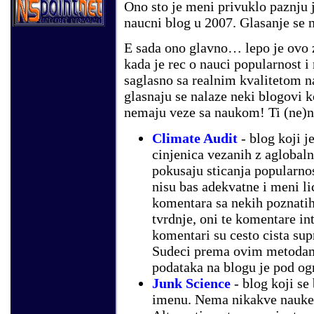
Ono sto je meni privuklo paznju j
naucni blog u 2007. Glasanje se 
E sada ono glavno… lepo je ovo z
kada je rec o nauci popularnost i 
saglasno sa realnim kvalitetom 
glasnaju se nalaze neki blogovi k
nemaju veze sa naukom! Ti (ne)n
Climate Audit
- blog koji j
cinjenica vezanih z aglobaln
pokusaju sticanja popularno
nisu bas adekvatne i meni li
komentara sa nekih poznatih
tvrdnje, oni te komentare in
komentari su cesto cista sup
Sudeci prema ovim metodama 
podataka na blogu je pod o
Junk Science
- blog koji se
imenu. Nema nikakve nauke 