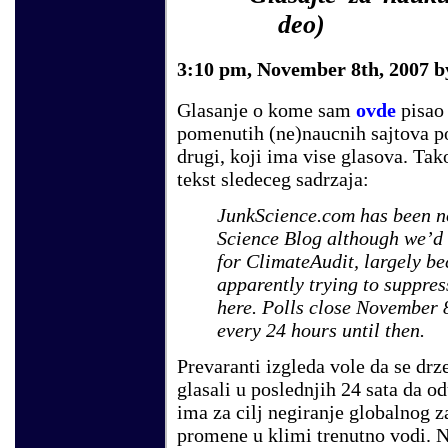
deo)
3:10 pm
, November 8th, 2007 
Glasanje o kome sam
ovde
pisao 
pomenutih (ne)naucnih sajtova po
drugi, koji ima vise glasova. Tak
tekst sledeceg sadrzaja:
JunkScience.com has been no
Science Blog although we’d l
for ClimateAudit, largely b
apparently trying to suppres
here. Polls close November 
every 24 hours until then.
Prevaranti izgleda vole da se dr
glasali u poslednjih 24 sata da o
ima za cilj negiranje globalnog z
promene u klimi trenutno vodi. N