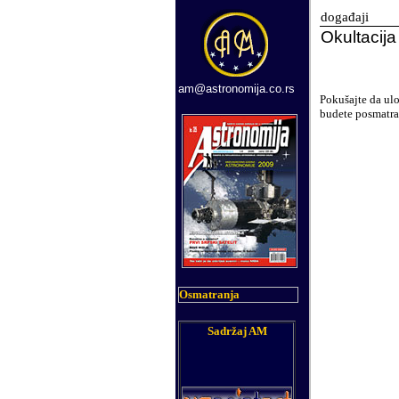
događaji
Okultacij
am@astronomija.co.rs
Pokušajte da ul
budete posmatral
Osmatranja
Sadržaj AM