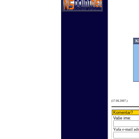
Kli
(
17
.
06
.200
7.
)
Komentar?
Vaše
ime:
V
aša e-mail ad