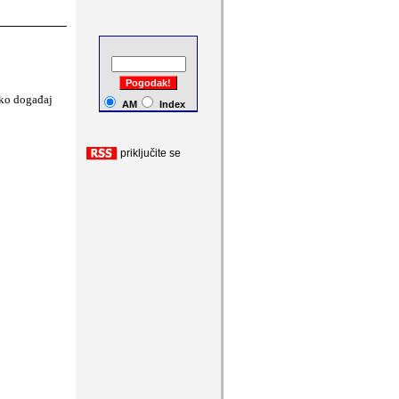
a
ši komentari
Ako događaj
AM
Index
priklju
č
ite se