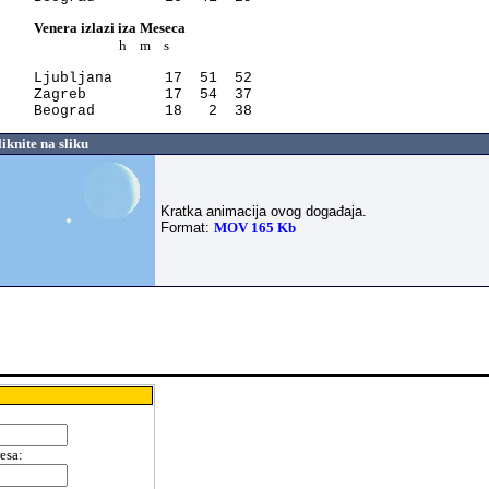
Venera izlazi iza Meseca
h m s
Ljubljana 17 51 52
Zagreb 17 54 37
Beograd 18 2 38
knite na sliku
Kratka animacija ovog događaja.
Format:
MOV 165 Kb
resa
: