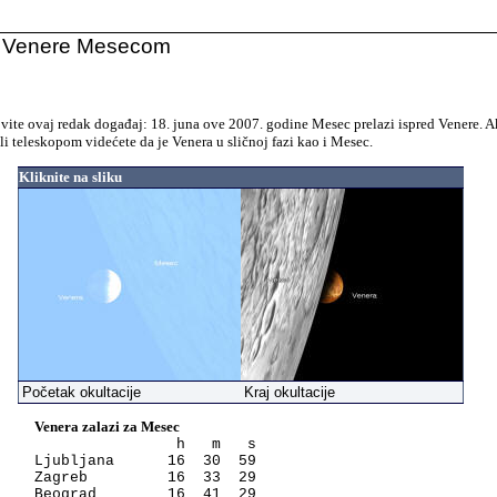
a Venere Mesecom
V
ovite ovaj redak događaj: 18. juna ove 2007. godine Mesec prelazi ispred Venere. 
i teleskopom videćete da je Venera u sličnoj fazi kao i Mesec.
Kliknite na sliku
Početak okultacije
Kraj okultacije
Venera zalazi za Mesec
h m s
Ljubljana 16 30 59
Zagreb 16 33 29
Beograd 16 41 29