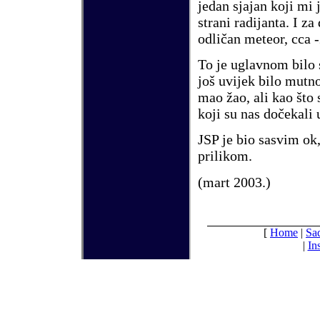
jedan sjajan koji mi 
strani radijanta. I z
odli
č
an meteor, cca -
To je uglavnom bilo 
jo
š
uvijek bilo mutno
mao
ž
ao, ali kao
š
to 
koji su nas do
č
ekali 
JSP je bio sasvim ok,
prilikom.
(
mart
2003.)
[
Home
|
Sa
|
In