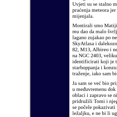
Uvjeti su se stalno m
pra
ć
enja meteora jer
mijenjala.
Montirali smo Matij
mu dao da malo
š
vrl
lagano zujakao po ne
SkyAtlasa i dalekoz
82
,
M13
,
Albireo
i n
na
NGC 2403
, velik
identificirati koji je
starhoppanja i konzu
tra
ž
enje, iako sam bi
Ja sam se ve
ć
bio pr
u me
đ
uvremenu dok 
oblaci i zapravo se n
pridru
ž
ili Tomi i nj
se po
č
ele pokazivati
le
ž
aljku, e ne bi li 