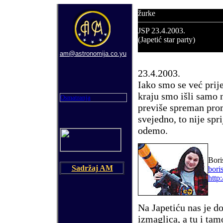
žurke
JSP
2
3.4.2003.
(Japetić star party)
am@astronomija.co.yu
2
3
.
4
.2003.
Iako smo se ve
ć
prij
kraju smo i
š
li samo 
Osmatranja
previ
š
e spreman prom
svejedno, to nije spri
odemo.
Bori
Sadržaj AM
bori
http
Na Japeti
ć
u nas je d
izmaglica, a tu i tam