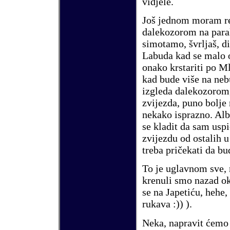
vidjele.
Jo
š
jednom moram r
dalekozorom na par
simotamo,
š
vrlja
š
, d
Labuda
kad se malo o
onako krstariti po Ml
kad bude vi
š
e na neb
izgleda dalekozorom,
zvijezda, puno bolje
nekako isprazno.
Alb
se kladit da sam uspi
zvijezdu od ostalih u
treba pri
č
ekati da bu
To je uglavnom sve,
krenuli smo nazad ok
se na Japeti
ć
u, hehe,
rukava :)) ).
Neka, napravit
ć
emo 