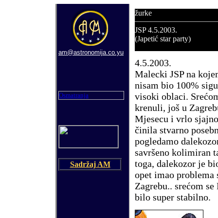
žurke
JSP
4.5.
2003.
(Japetić star party)
am@astronomija.co.yu
4.5.
2003.
Malecki JSP na kojem
nisam bio 100% sig
visoki oblaci. Sre
ć
om
Osmatranja
krenuli, jo
š
u Zagrebu
Mjesecu i vrlo sjajno
č
inila stvarno poseb
pogledamo dalekozo
savr
š
eno kolimiran t
toga, dalekozor je b
Sadržaj AM
opet imao problema 
Zagrebu..
sre
ć
om se 
bilo super stabilno.