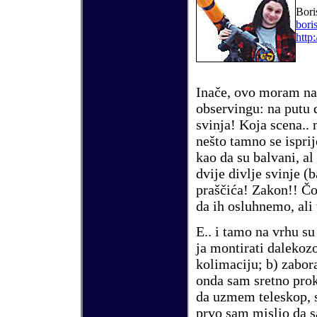
Bori
bori
http
Ina
č
e, ovo moram nap
observingu: na putu 
svinja! Koja scena..
ne
š
to tamno se
isprij
kao da su balvani, a
dvije divlje svinje (b
pra
šč
i
ć
a! Zakon!!
Č
da ih osluhnemo, ali 
E..
i tamo na vrhu su
ja montirati dalekozo
kolimaciju; b) zabo
onda sam sretno pro
da uzmem teleskop,
prvo sam mislio da s