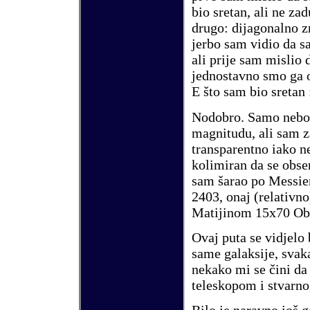
bio sretan, ali ne za
drugo: dijagonalno z
jerbo sam vidio da s
ali prije sam mislio 
jednostavno smo ga 
E
š
to sam bio sretan 
Nodobro. Samo nebo 
magnitudu, ali sam z
transparentno iako n
kolimiran da se obs
sam
š
arao po Messi
2403
, onaj (relativn
Matijinom 15x70 Ob
Ovaj puta se vidjelo
same galaksije, svak
nekako mi se
č
ini da
teleskopom i stvarno,