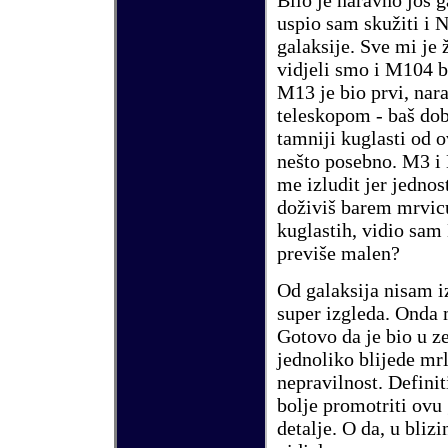
Bilo je naravno jo
š
ga
uspio sam sku
ž
iti i
N
galaksije. Sve mi je
vidjeli smo i
M104
b
M13
je bio prvi, nar
teleskopom - ba
š
dobr
tamniji kuglasti od o
ne
š
to posebno.
M3
i
me izludit jer jednos
do
ž
ivi
š
barem mrvicu
kuglastih, vidio sam
previ
š
e malen?
Od galaksija nisam i
super izgleda. Onda m
Gotovo da je bio u z
jednoliko blijede mr
nepravilnost. Definit
bolje promotriti ovu 
detalje. O da, u blizi