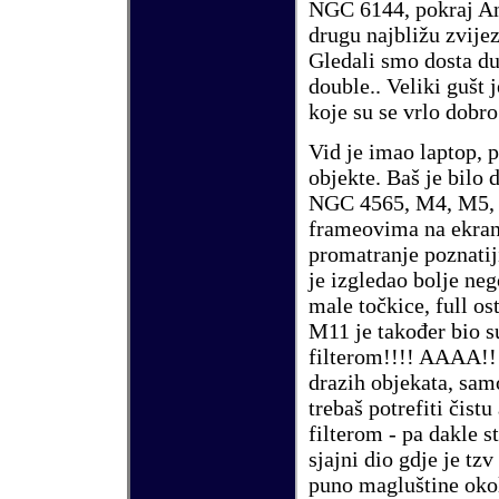
NGC 6144
, pokraj
An
drugu najbli
ž
u zvije
Gledali smo dosta du
double
.. Veliki gu
š
t 
koje su se vrlo dobr
Vid je imao laptop, 
objekte. Ba
š
je bilo 
NGC 4565
,
M4
,
M5
frameovima na ekranu
promatranje poznati
je izgledao bolje ne
male to
č
kice, full os
M11
je tako
đ
er bio 
filterom!!!! AAAA!!!
drazih objekata, samo
treba
š
potrefiti
č
istu
filterom - pa dakle
s
sjajni dio gdje je tz
puno maglu
š
tine oko