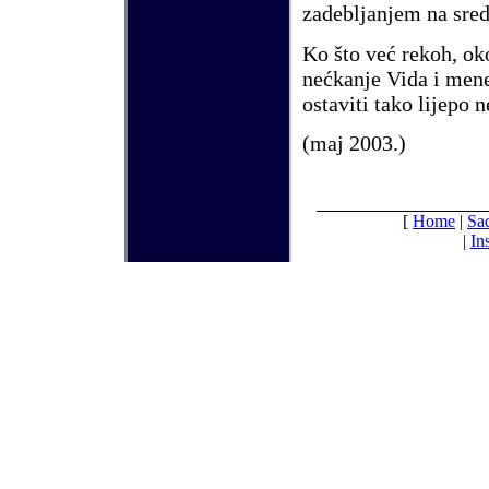
zadebljanjem na sred
Ko
š
to ve
ć
rekoh, oko
ne
ć
kanje Vida i mene
ostaviti tako lijepo 
(maj
2003.)
[
Home
|
Sa
|
In