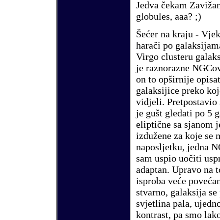
Jedva
č
ekam Zavi
ž
a
globules, aaa? ;)
Š
e
ć
er na kraju - Vje
hara
č
i po
galaksijam
Virgo clusteru galaks
je raznorazne NGCove
on to op
š
irnije opisa
galaksijice preko koje
vidjeli. Pretpostavio
je gu
š
t gledati po 5 
elipti
č
ne sa sjanom j
izdu
ž
ene za koje se 
naposljetku, jedna N
sam uspio uo
č
iti us
adaptan. Upravo na t
isproba ve
ć
e pove
ć
an
stvarno, galaksija se
svjetlina pala, ujed
kontrast, pa smo lako