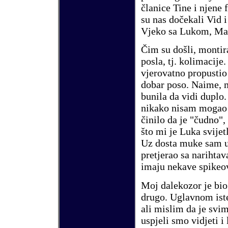
č
lanice Tine i njene 
su nas do
č
ekali Vid 
Vjeko sa Lukom, Ma
Č
im su do
š
li, monti
posla, tj.
kolimacije.
vjerovatno propustio 
dobar poso.
Naime, m
bunila da vidi duplo.
nikako nisam mogao 
č
inilo da je "
č
udno", 
š
to mi je Luka svije
Uz dosta muke sam u
pretjerao sa narihtav
imaju nek
a
ve spikeo
Moj dalekozor je bio
drugo. Uglavnom iste 
ali mislim da je svi
uspjeli smo vidjeti i