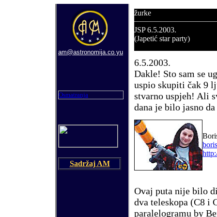
žurke
JSP
6.5.
2003.
(Japetić star party)
am@astronomija.co.yu
6
.5.
2003.
Dakle! Sto sam se u
uspio skupiti
č
ak 9
l
stvarno uspjeh! Ali 
Osmatranja
dana je bilo jasno da
Bori
bori
http
Sadržaj AM
Ovaj puta nije bilo d
dva teleskopa (C8 i 
paralelogramu by Ber