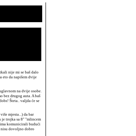
kali nije mi se baš dalo
pa eto da napišem dvije
i uglavnom na dvije osobe.
smo bez drugog auta. A baš
obs! Šteta.. valjda će se
iše mjesta...) da bar
 je trojka sa 8" "mlincem
njima komunicirali budući
o nisu dovoljno dobro