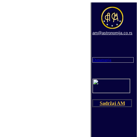
am@astronomija.co.rs
Osmatranja
Sadržaj AM