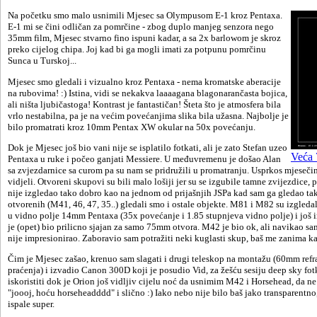
Na početku smo malo usnimili
Mjesec
sa Olympusom E-1 kroz Pentaxa.
E-1 mi se čini odli
č
an za pomrčine - zbog duplo manjeg senzora nego
35mm film, Mjesec stvarno fino ispuni kadar, a sa 2x barlowom je skroz
preko cijelog chipa. Joj kad bi ga mogli imati za potpunu pomrčinu
Sunca u Turskoj...
Mjesec smo gledali i vizualno kroz Pentaxa - nema kromatske aberacije
na rubovima! :) Istina, vidi se nekakva laaaagana blagonarančasta bojica,
ali ništa ljubičastoga! Kontrast je fantastičan! Šteta što je atmosfera bila
vrlo nestabilna, pa je na većim povećanjima slika bila užasna. Najbolje je
bilo promatrati kroz 10mm Pentax XW okular na 50x povećanju.
Dok je Mjesec još bio vani nije se isplatilo fotkati, ali je zato Stefan uzeo
Veća 
Pentaxa u ruke i počeo ganjati Messiere. U međuvremenu je došao Alan
sa zvjezdarnice sa curom pa su nam se pridružili u promatranju. Usprkos mjesečini
vidjeli. Otvoreni skupovi su bili malo lošiji jer su se izgubile tamne zvijezdice, 
nije izgledao tako dobro kao na jednom od prijašnjih JSPa kad sam ga gledao t
otvorenih (
M41
,
46
,
47
,
35
..) gledali smo i ostale objekte.
M81
i
M82
su izgledal
u vidno polje 14mm Pentaxa (35x povećanje i 1.85 stupnjeva vidno polje) i još i
je (opet) bio prilicno sjajan za samo 75mm otvora.
M42
je bio ok, ali navikao sa
nije impresionirao. Zaboravio sam potražiti neki kuglasti skup, baš me zanima ka
Čim je Mjesec zašao, krenuo sam slagati i drugi teleskop na montažu (60mm refra
praćenja) i izvadio Canon 300D koji je posudio Vid, za žešću sesiju deep sky fo
iskoristiti dok je Orion još vidljiv cijelu noć da usnimim
M42
i
Horsehead
, da ne
"joooj, hoću horseheadddd" i slično :) Iako nebo nije bilo baš jako transparentn
ispale super.