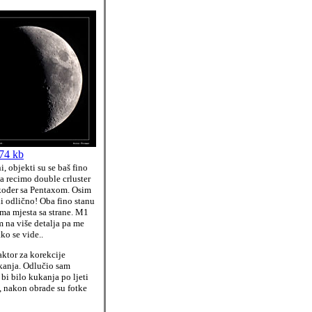
74 kb
, objekti su se baš fino
pa recimo double crluster
akođer sa Pentaxom. Osim
i odlično! Oba fino stanu
ma mjesta sa strane. M1
m na više detalja pa me
ko se vide..
ktor za korekcije
tkanja. Odlučio sam
 bi bilo kukanja po ljeti
o, nakon obrade su fotke