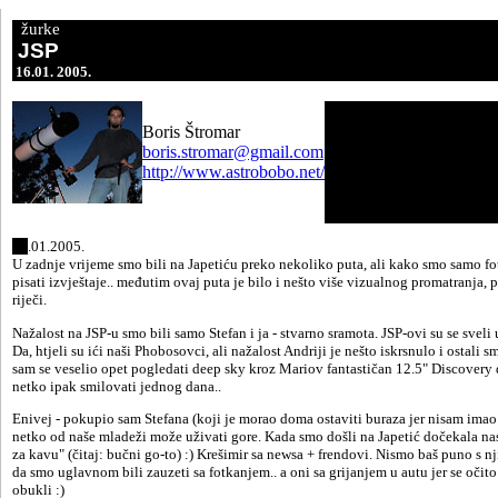
žurke
JSP
1
6.01
. 2005.
Boris Štromar
boris.stromar@gmail.com
http://www.astrobobo.net/
16
.01.2005.
U zadnje vrijeme smo bili na Japetiću preko nekoliko puta, ali kako smo samo fot
pisati izvještaje.. međutim ovaj puta je bilo i nešto više vizualnog promatranja, 
riječi.
Nažalost na JSP-u smo bili samo Stefan i ja - stvarno sramota. JSP-ovi su se svel
Da, htjeli su ići naši Phobosovci, ali nažalost Andriji je nešto iskrsnulo i ostali 
sam se veselio opet pogledati deep sky kroz Mariov fantastičan 12.5" Discovery d
netko ipak smilovati jednog dana..
Enivej - pokupio sam Stefana (koji je morao doma ostaviti buraza jer nisam imao v
netko od naše mladeži može uživati gore. Kada smo došli na Japetić dočekala nas
za kavu" (čitaj: bučni go-to) :) Krešimir sa newsa + frendovi. Nismo baš puno s 
da smo uglavnom bili zauzeti sa fotkanjem.. a oni sa grijanjem u autu jer se očit
obukli :)