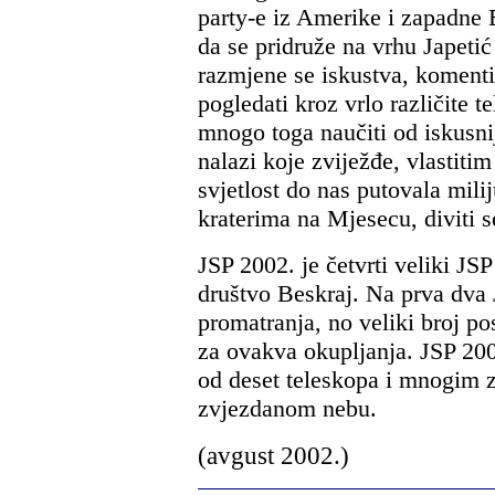
party-e iz Amerike i zapadne 
da se pridruže na vrhu Japeti
razmjene se iskustva, koment
pogledati kroz vrlo različite t
mnogo toga naučiti od iskusni
nalazi koje zviježđe, vlastitim
svjetlost do nas putovala mili
kraterima na Mjesecu, diviti 
JSP 2002. je četvrti veliki JS
društvo Beskraj. Na prva dva 
promatranja, no veliki broj po
za ovakva okupljanja. JSP 2001
od deset teleskopa i mnogim zn
zvjezdanom nebu.
(avgust 2002.)