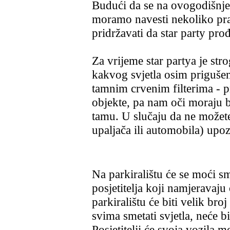
Budući da se na ovogodišnjem
moramo navesti nekoliko pravi
pridržavati da star party pro
Za vrijeme star partya je str
kakvog svjetla osim prigušen
tamnim crvenim filterima - 
objekte, pa nam oči moraju bi
tamu. U slučaju da ne možete 
upaljača ili automobila) upoz
Na parkiralištu će se moći s
posjetitelja koji namjeravaju 
parkiralištu će biti velik bro
svima smetati svjetla, neće b
Posjetitelji će svoja vozila m