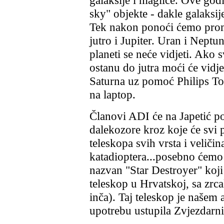
galaksije i maglice. Ove go
sky" objekte - dakle galaksi
Tek nakon ponoći ćemo proma
jutro i Jupiter. Uran i Neptun 
planeti se neće vidjeti. Ako 
ostanu do jutra moći će vidj
Saturna uz pomoć Philips 
na laptop.
Članovi ADI će na Japetić pon
dalekozore kroz koje će svi p
teleskopa svih vrsta i veličina
katadioptera...posebno ćemo 
nazvan "Star Destroyer" koji
teleskop u Hrvatskoj, sa zrc
inča). Taj teleskop je naše
upotrebu ustupila Zvjezdarni