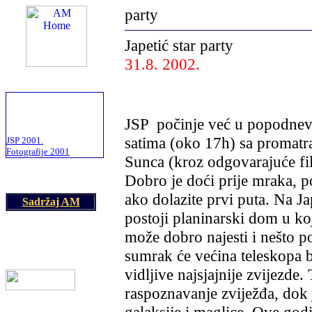
party
Japetić star party
31.8. 2002.
am@astronomija.co.yu
JSP
Više o JSP na izvornim
stranicama:
JSP
počinje već u popodne
satima (oko 17h) sa promat
JSP 2001.
Fotografije 2001
Sunca (kroz odgovarajuće fil
Dobro je doći prije mraka, 
ako dolazite prvi puta. Na Ja
Sadržaj AM
postoji planinarski dom u k
može dobro najesti i nešto pop
sumrak će većina teleskopa bi
vidljive najsjajnije zvijezde.
raspoznavanje zviježđa, dok 