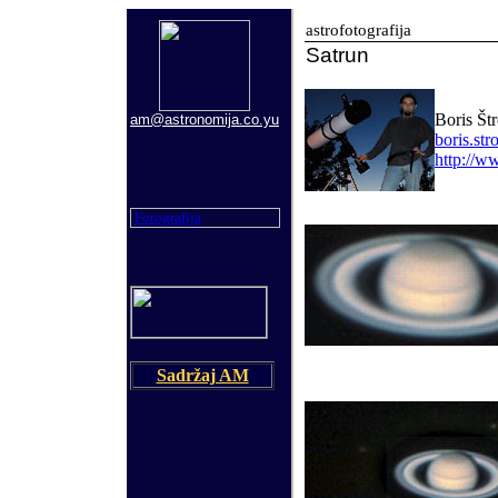
astrofotografija
Satrun
Boris Št
am@astronomija.co.yu
boris.st
http://w
Fotografija
Sadržaj AM