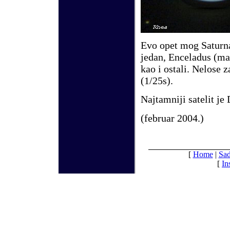
Evo opet mog Saturna 
jedan, Encelad
us
(ma
kao i ostali. Nelose 
(1/25s).
Najtamniji satelit je
(
februar
200
4
.)
[
Home
|
Sad
[
In