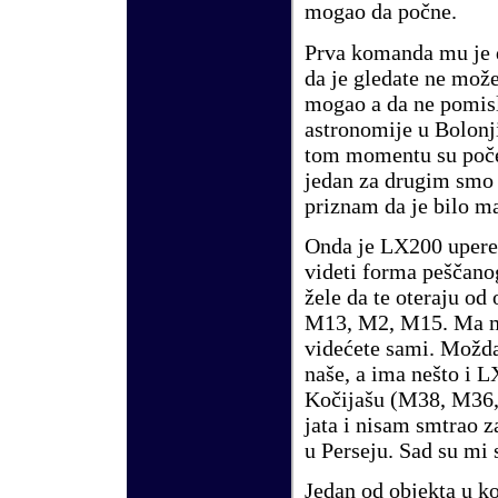
mogao da počne.
Prva komanda mu je 
da je gledate ne može
mogao a da ne pomisl
astronomije u Bolonji
tom momentu su počeli
jedan za drugim smo 
priznam da je bilo ma
Onda je LX200 uper
videti forma peščanog
žele da te oteraju od
M13
,
M2
,
M15
. Ma 
vide
ć
ete sami. Možda 
naše, a ima nešto i L
Kočijašu (
M38
,
M36
jata i nisam smtrao z
u Perseju. Sad su mi 
Jedan od objekta u ko