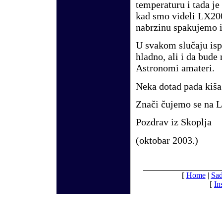
temperaturu i tada je 
kad smo videli LX200
nabrzinu spakujemo 
U svakom slučaju isp
hladno
,
ali i da bude
Astronomi amateri.
Neka dotad pada kiša
Znači čujemo se na 
Pozdrav iz Skoplja
(
oktobar
2003.)
[
Home
|
Sad
[
In