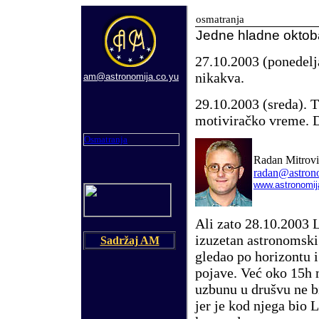
osmatranja
J
edne hladne oktob
27.10.2003 (ponedelj
nikakva.
am@astronomija.co.yu
29.10.2003 (sreda). 
motiviračko vreme. 
Osmatranja
Radan Mitrovi
radan@astron
www.astronomi
Ali zato 28.10.2003 
izuzetan astronomski
Sadržaj AM
gledao po horizontu 
pojave. Ve
ć
oko 15h m
uzbunu u drušvu ne b
jer je kod njega bio 