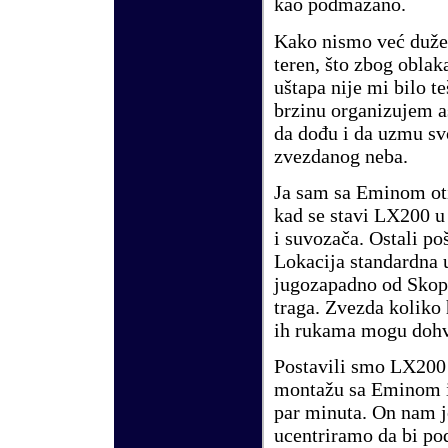
kao podmazano.
Kako nismo ve
ć
duže
teren, što zbog oblak
uštapa nije mi bilo t
brzinu organizujem a
da dođu i da uzmu sv
zvezdanog neba.
Ja sam sa Eminom oti
kad se stavi LX200 u
i suvozača. Ostali po
Lokacija standardna 
jugozapadno od Skopl
traga. Zvezda koliko
ih rukama mogu dohva
Postavili smo LX200 
montažu sa Eminom i 
par minuta. On nam je
ucentriramo da bi po