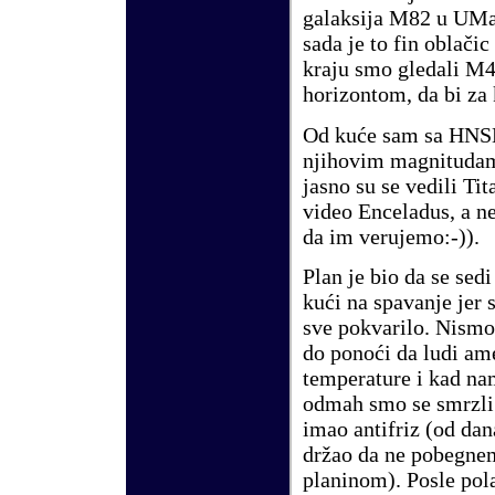
galaksija
M82
u UMa-u
sada je to fin oblačic
kraju smo gledali
M4
horizontom, da bi za
Od ku
ć
e sam sa HNS
njihovim magnitudam
jasno su se vedili
Tit
video
Enceladus
,
a ne
da im verujemo:-)).
Plan je bio da se sed
ku
ć
i na spavanje jer 
sve pokvarilo. Nismo 
do pono
ć
i da ludi am
temperature i kad na
odmah smo se smrzli.
imao antifriz (od da
držao da ne pobegnem
planinom). Posle pol