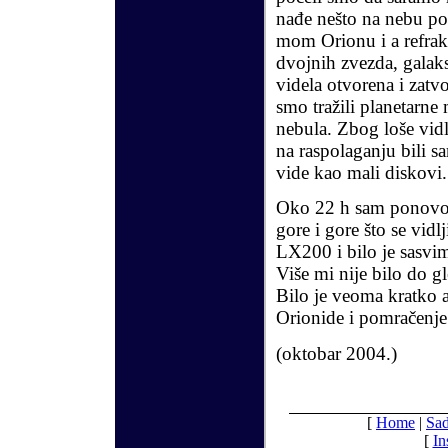
nađe nešto na nebu po
mom Orionu i a refra
dvojnih zvezda, galaks
videla otvorena i zatv
smo tražili planetarne
nebula
. Zbog loše vid
na raspolaganju bili 
vide kao mali diskovi.
Oko 22 h sam ponovo
gore i gore što se vid
LX200 i bilo je sasvi
Više mi nije bilo do g
Bilo je veoma kratko a
Orionide i pomračenje
(oktobar
200
4
.)
[
Home
|
Sad
[
In