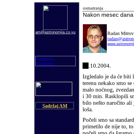
osmatranja
Nakon mesec dana
am@astronomija.co.yu
Radan Mitrov
radan@astron
www.astronomi
Osmatranja
Instrumenti
09
.10.2004.
Izgledalo je da će bit
terenu nekako smo se
malo noćnog, zvezdano
i 30 min. Rasklopili s
bilo nešto naročito al
Sadržaj AM
loša.
Počeli smo sa standar
primetilo de nije to, 
počeli smo da šaramo