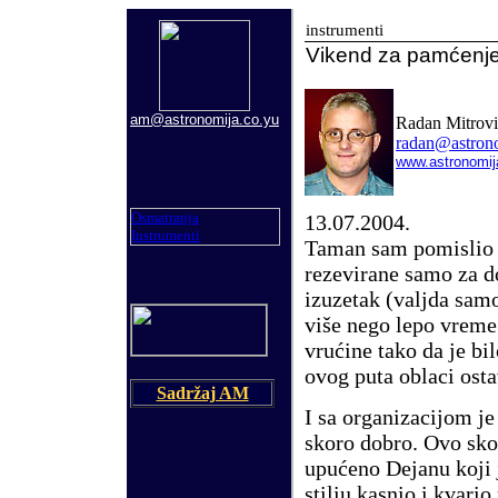
instrumenti
Vikend za pamćenj
am@astronomija.co.yu
Radan Mitrovi
radan@astron
www.astronomi
Osmatranja
13
.07.2004.
Instrumenti
Taman sam pomislio 
rezevirane samo za d
izuzetak (valjda samo 
više nego lepo vreme
vru
ć
ine tako da je bi
ovog puta oblaci osta
Sadržaj AM
I sa organizacijom je
skoro dobro. Ovo sko
upu
ć
eno Dejanu koji
stiliu kasnio i kvario