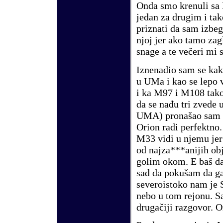
Onda smo krenuli sa
jedan za drugim i ta
priznati da sam izbeg
njoj jer ako tamo za
snage a te večeri mi 
Iznenadio sam se kak
u UMa i kao se lepo 
i ka
M97
i
M108
tak
da se na
đ
u tri zvede u
UMA) pronašao sam ob
Orion radi perfektno
M33
vidi u njemu jer
od najza***anijih obj
golim okom. E baš da
sad da pokušam da ga
severoistoko nam je 
nebo u tom rejonu. S
drugačiji razgovor. O