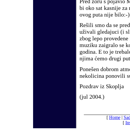
Pred zoru s pojavio 
bi oko sat kasnije za 
ovog puta nije bilo:-)
Rešili smo da se pre
uživali gledajuci (i s
zbog lepo provedene
muziku zaigralo se k
godina. E to je treba
njima
ć
emo drugi put
Ponešen dobrom atmo
nekolicina ponovili s
Pozdrav iz Skoplja
(
jul
200
4
.)
[
Home
|
Sad
[
In