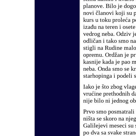
planove. Bilo je dog
novi članovi koji su 
kurs u toku prole
ć
a p
iza
đ
u na teren i osete
vedrog neba. Odziv j
odličan i tako smo na
stigli na Rudine malo
opremu. Ordžan je prv
kasnije kada je pao 
neba. Onda smo se kr
starhopinga i podeli s
Iako je što zbog vlag
vru
ć
ine prethodnih da
nije bilo ni jednog o
Prvo smo posmatrali
ništa se skoro na njeg
Galilejevi
meseci
su 
po dva sa svake strane