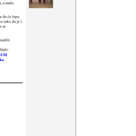
m, a malo
e da će lepo
e tako da je i
e se
radili.
dajte:
BUM
ika