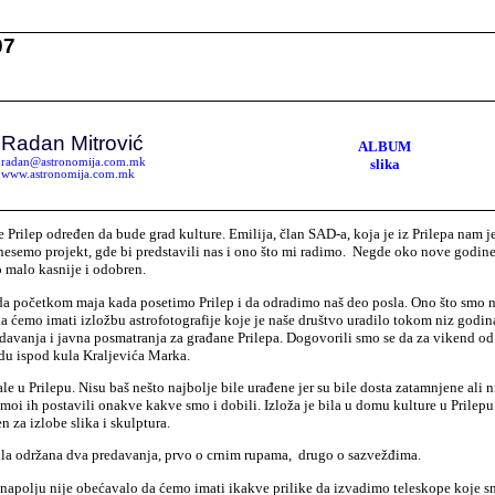
07
V
Radan Mitrović
ALBUM
radan@astronomija.com.mk
slika
www.astronomija.com.mk
 Prilep određen da bude grad kulture. Emilija, član SAD-a, koja je iz Prilepa nam je
semo projekt, gde bi predstavili nas i ono što mi radimo. Negde oko nove godine 
 malo kasnije i odobren.
da početkom maja kada posetimo Prilep i da odradimo naš deo posla. Ono što smo n
da ćemo imati izložbu astrofotografije koje je naše društvo uradilo tokom niz godi
avanja i javna posmatranja za građane Prilepa. Dogovorili smo se da za vikend od 
du ispod kula Kraljevića Marka.
le u Prilepu. Nisu baš nešto najbolje bile urađene jer su bile dosta zatamnjene ali n
 smoi ih postavili onakve kakve smo i dobili. Izloža je bila u domu kulture u Prilepu 
n za izlobe slika i skulptura.
ila održana dva predavanja, prvo o crnim rupama, drugo o sazvežđima.
napolju nije obećavalo da ćemo imati ikakve prilike da izvadimo teleskope koje s