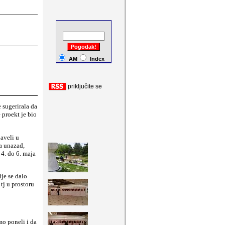
a
ši komentari
AM
Index
priklju
č
ite se
 sugerirala da
proekt je bio
aveli u
na unazad,
4. do 6. maja
ije se dalo
tj u prostoru
mo poneli i da