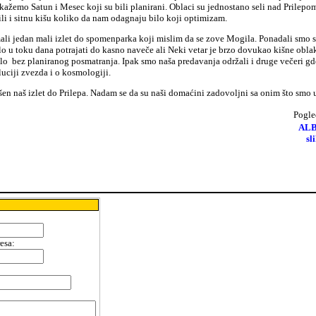
ažemo Satun i Mesec koji su bili planirani. Oblaci su jednostano seli nad Prilepo
tili i sitnu kišu koliko da nam odagnaju bilo koji optimizam.
ali jedan mali izlet do spomenparka koji mislim da se zove Mogila. Ponadali smo s
lo u toku dana potrajati do kasno naveče ali Neki vetar je brzo dovukao kišne oblak
lo bez planiranog posmatranja. Ipak smo naša predavanja održali i druge večeri gd
uciji zvezda i o kosmologiji.
šen naš izlet do Prilepa. Nadam se da su naši domaćini zadovoljni sa onim što smo u
Pogle
AL
sl
resa
:
: