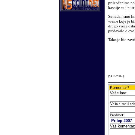
prilepčanima pok
kasnije su i pus
Sutradan smo im
vreme koje je bi
drugo vreče osta
predavalo o evol
Tako je bio zavr
(
14
.
05
.200
7.
)
Komentar?
Vaše
ime:
V
aša e-mail ad
Predmet:
Vaš komentar