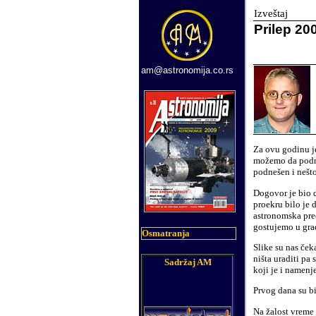
Izveštaj
Prilep 20
am@astronomija.co.rs
Za ovu godinu je
možemo da podne
podnešen i nešto
Dogovor je bio 
proekru bilo je 
astronomska pred
gostujemo u gra
Osmatranja
Slike su nas čeka
ništa uraditi pa
Sadržaj AM
koji je i namenje
Prvog dana su b
Na žalost vreme 