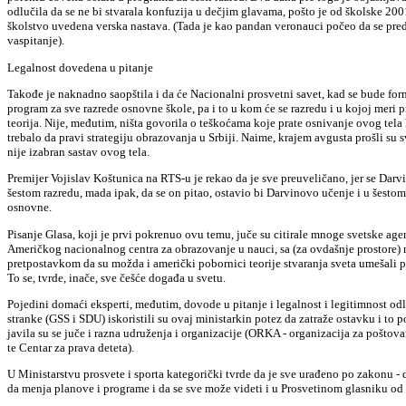
odlučila da se ne bi stvarala konfuzija u dečjim glavama, pošto je od školske 20
školstvo uvedena verska nastava. (Tada je kao pandan veronauci počeo da se pre
vaspitanje).
Legalnost dovedena u pitanje
Takođe je naknadno saopštila i da će Nacionalni prosvetni savet, kad se bude formi
program za sve razrede osnovne škole, pa i to u kom će se razredu i u kojoj meri 
teorija. Nije, međutim, ništa govorila o teškoćama koje prate osnivanje ovog tela
trebalo da pravi strategiju obrazovanja u Srbiji. Naime, krajem avgusta prošli su s
nije izabran sastav ovog tela.
Premijer Vojislav Koštunica na RTS-u je rekao da je sve preuveličano, jer se Darvi
šestom razredu, mada ipak, da se on pitao, ostavio bi Darvinovo učenje i u šesto
osnovne.
Pisanje Glasa, koji je prvi pokrenuo ovu temu, juče su citirale mnoge svetske agen
Američkog nacionalnog centra za obrazovanje u nauci, sa (za ovdašnje prostore
pretpostavkom da su možda i američki pobornici teorije stvaranja sveta umešali pr
To se, tvrde, inače, sve češće događa u svetu.
Pojedini domaći eksperti, međutim, dovode u pitanje i legalnost i legitimnost odl
stranke (GSS i SDU) iskoristili su ovaj ministarkin potez da zatraže ostavku i to 
javila su se juče i razna udruženja i organizacije (ORKA - organizacija za poštova
te Centar za prava deteta).
U Ministarstvu prosvete i sporta kategorički tvrde da je sve urađeno po zakonu -
da menja planove i programe i da se sve može videti i u Prosvetinom glasniku od 