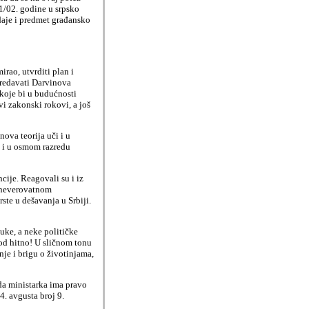
01/02. godine u srpsko
daje i predmet građansko
rao, utvrditi plan i
predavati Darvinova
 koje bi u budućnosti
vi zakonski rokovi, a još
nova teorija uči i u
m i u osmom razredu
cije. Reagovali su i iz
) neverovatnom
ste u dešavanja u Srbiji.
uke, a neke političke
pod hitno! U sličnom tonu
nje i brigu o životinjama,
 da ministarka ima pravo
4. avgusta broj 9.