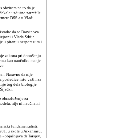
 s obzirom na to da je
čekale i zdušno zatražile
rtnere DSS-a u Vladi
nistarke da se Darvinova
zjasni i Vlada Srbije.
 je u pitanju nesporazum i
enje zakona pri donošenju
njemu kao naučniku manje
ve.
a... Naravno da nije
 posledice. Isto važi i za
anje tog dela biologije
Šijački.
ao obrazloženje za
dela, nije ni naučna ni
merički fundamentalisti.
81. u škole u Arkansasu,
- objašnjava dr Tarsjev,