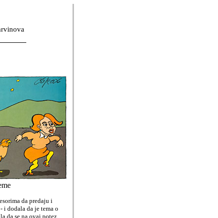
arvinova
reme
esorima da predaju i
- i dodala da je tema o
la da se na ovaj potez