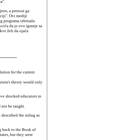
a".
ters, a prenosi ga
iji". Ovi mediji
g programa izbrisala
cića da je ovo igranje sa
kve želi da ojača
ution for the current
Darwin's theory would only
ove shocked educators in
 not be taught.
 described the ruling as
ng back to the Book of
tates, but they were