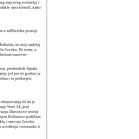
g najvećeg svetitelja i
odakle smo krenuli, kako
 da u udžbeniku postoji
Međutim, ne stoji sadržaj
lu čoveka. Pri tome, u
 šestom osnovne -
eta, predsednik Srpske
ije još pre tri godine je
lina i to potkrepio
 obrazovanja ili da je
sajt Vesti 24, pod
vanju Darvinove teorije
ijera Koštunice podržala
klu i razvoju čoveka
a u uvođenju veronauke u