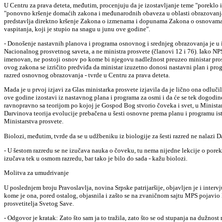
U Centru za prava deteta, međutim, procenjuju da je izostavljanje teme "poreklo i
"ponovno kršenje domaćih zakona i međunarodnih obaveza u oblasti obrazovanja 
predstavlja direktno kršenje Zakona o izmenama i dopunama Zakona o osnovama
vaspitanja, koji je stupio na snagu u junu ove godine".
- Donošenje nastavnih planova i programa osnovnog i srednjeg obrazovanja je u 
Nacionalnog prosvetnog saveta, a ne ministra prosvete (članovi 12 i 76). Iako NP
imenovan, ne postoji osnov po kome bi njegovu nadležnost preuzeo ministar pro
ovog zakona se izričito predviđa da ministar izuzetno donosi nastavni plan i pro
razred osnovnog obrazovanja - tvrde u Centru za prava deteta.
Mada je u prvoj izjavi za Glas ministarka prosvete izjavila da je lično ona odluči
ove godine izostavi iz nastavnog plana i programa za osmi i da će se tek dogodi
ravnopravno sa teorijom po kojoj je Gospod Bog stvorio čoveka i svet, u Ministar
Darvinova teorija evolucije prebačena u šesti osnovne prema planu i programu i
Ministarstva prosvete.
Biolozi, međutim, tvrde da se u udžbeniku iz biologije za šesti razred ne nalazi 
- U šestom razredu se ne izučava nauka o čoveku, tu nema nijedne lekcije o pore
izučava tek u osmom razredu, bar tako je bilo do sada - kažu biolozi.
Molitva za umudrivanje
U poslednjem broju Pravoslavlja, novina Srpske patrijaršije, objavljen je i interv
kome je ona, pored ostalog, objasnila i zašto se na zvaničnom sajtu MPS pojavio
prosvetitelja Svetog Save.
- Odgovor je kratak: Zato što sam ja to tražila, zato što se od stupanja na dužnost