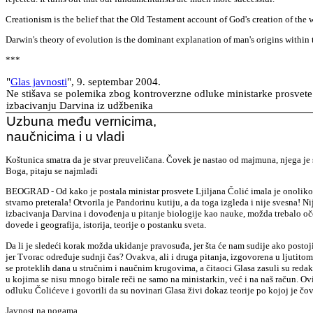
Creationism is the belief that the Old Testament account of God's creation of the w
Darwin's theory of evolution is the dominant explanation of man's origins within
***
"
Glas javnosti
", 9. septembar 2004.
Ne stišava se polemika zbog kontroverzne odluke ministarke prosvete
izbacivanju Darvina iz udžbenika
Uzbuna među vernicima,
naučnicima i u vladi
Koštunica smatra da je stvar preuveličana. Čovek je nastao od majmuna, njega je 
Boga, pitaju se najmlađi
BEOGRAD - Od kako je postala ministar prosvete Ljiljana Čolić imala je onoliko 
stvarno preterala! Otvorila je Pandorinu kutiju, a da toga izgleda i nije svesna! Ni
izbacivanja Darvina i dovođenja u pitanje biologije kao nauke, možda trebalo o
dovede i geografija, istorija, teorije o postanku sveta.
Da li je sledeći korak možda ukidanje pravosuđa, jer šta će nam sudije ako postoji
jer Tvorac određuje sudnji čas? Ovakva, ali i druga pitanja, izgovorena u ljutitom
se proteklih dana u stručnim i naučnim krugovima, a čitaoci Glasa zasuli su red
u kojima se nisu mnogo birale reči ne samo na ministarkin, već i na naš račun. Ovi
odluku Čolićeve i govorili da su novinari Glasa živi dokaz teorije po kojoj je č
Javnost na nogama