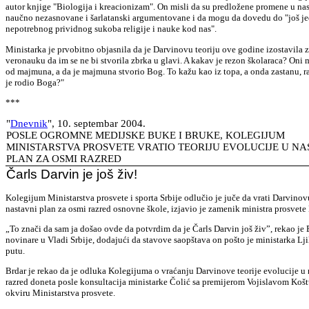
autor knjige "Biologija i kreacionizam". On misli da su predložene promene u nast
naučno nezasnovane i šarlatanski argumentovane i da mogu da dovedu do "još j
nepotrebnog prividnog sukoba religije i nauke kod nas".
Ministarka je prvobitno objasnila da je Darvinovu teoriju ove godine izostavila 
veronauku da im se ne bi stvorila zbrka u glavi. A kakav je rezon školaraca? Oni 
od majmuna, a da je majmuna stvorio Bog. To kažu kao iz topa, a onda zastanu, ra
je rodio Boga?"
***
"
Dnevnik
", 10. septembar 2004.
POSLE OGROMNE MEDIJSKE BUKE I BRUKE, KOLEGIJUM
MINISTARSTVA PROSVETE VRATIO TEORIJU EVOLUCIJE U NA
PLAN ZA OSMI RAZRED
Čarls Darvin je još živ!
Kolegijum Ministarstva prosvete i sporta Srbije odlučio je juče da vrati Darvinov
nastavni plan za osmi razred osnovne škole, izjavio je zamenik ministra prosvete
„To znači da sam ja došao ovde da potvrdim da je Čarls Darvin još živ”, rekao je 
novinare u Vladi Srbije, dodajući da stavove saopštava on pošto je ministarka Lj
putu.
Brdar je rekao da je odluka Kolegijuma o vraćanju Darvinove teorije evolucije u 
razred doneta posle konsultacija ministarke Čolić sa premijerom Vojislavom Košt
okviru Ministarstva prosvete.