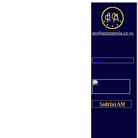
am@astronomija.co.yu
Život
Sadržaj AM