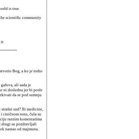
orld is true.
 the scientific community
 o
stvorio Bog, a ko je rodio
gafova, ali sada je
je ni dosledna jer bi posle
čekivati da se pod sumnju
 strašni sud? Ili medicine,
 i ciničnom tonu, čula su
akciju raznim komentarima
 drugi su pozdravljali
ovek nastao od majmuna.