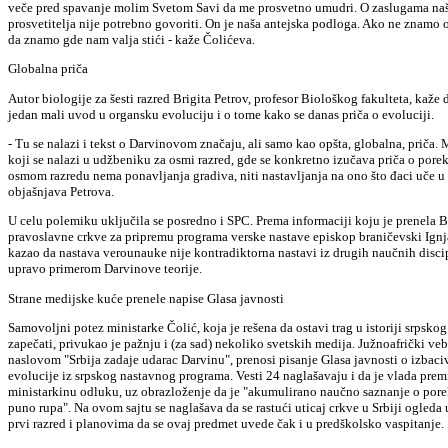
veče pred spavanje molim Svetom Savi da me prosvetno umudri. O zaslugama naše
prosvetitelja nije potrebno govoriti. On je naša antejska podloga. Ako ne znamo 
da znamo gde nam valja stići - kaže Čolićeva.
Globalna priča
Autor biologije za šesti razred Brigita Petrov, profesor Biološkog fakulteta, kaže
jedan mali uvod u organsku evoluciju i o tome kako se danas priča o evoluciji.
- Tu se nalazi i tekst o Darvinovom značaju, ali samo kao opšta, globalna, priča. 
koji se nalazi u udžbeniku za osmi razred, gde se konkretno izučava priča o porek
osmom razredu nema ponavljanja gradiva, niti nastavljanja na ono što đaci uče u
objašnjava Petrova.
U celu polemiku uključila se posredno i SPC. Prema informaciji koju je prenela B
pravoslavne crkve za pripremu programa verske nastave episkop braničevski Ignjat
kazao da nastava verounauke nije kontradiktorna nastavi iz drugih naučnih discip
upravo primerom Darvinove teorije.
Strane medijske kuće prenele napise Glasa javnosti
Samovoljni potez ministarke Čolić, koja je rešena da ostavi trag u istoriji srpskog
zapečati, privukao je pažnju i (za sad) nekoliko svetskih medija. Južnoafrički veb
naslovom "Srbija zadaje udarac Darvinu", prenosi pisanje Glasa javnosti o izbaci
evolucije iz srpskog nastavnog programa. Vesti 24 naglašavaju i da je vlada prem
ministarkinu odluku, uz obrazloženje da je "akumulirano naučno saznanje o pore
puno rupa". Na ovom sajtu se naglašava da se rastući uticaj crkve u Srbiji ogled
prvi razred i planovima da se ovaj predmet uvede čak i u predškolsko vaspitanje.