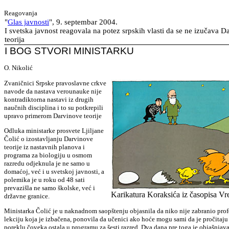
Reagovanja
"
Glas javnosti
", 9. septembar 2004.
I svetska javnost reagovala na potez srpskih vlasti da se ne izučava D
teorija
I BOG STVORI MINISTARKU
O. Nikolić
Zvaničnici Srpske pravoslavne crkve
navode da nastava verounauke nije
kontradiktorna nastavi iz drugih
naučnih disciplina i to su potkrepili
upravo primerom Darvinove teorije
Odluka ministarke prosvete Ljiljane
Čolić o izostavljanju Darvinove
teorije iz nastavnih planova i
programa za biologiju u osmom
razredu odjeknula je ne samo u
domaćoj, već i u svetskoj javnosti, a
polemika je u roku od 48 sati
prevazišla ne samo školske, već i
Karikatura Koraksića iz časopisa V
državne granice.
Ministarka Čolić je u naknadnom saopštenju objasnila da niko nije zabranio prof
lekciju koja je izbačena, ponovila da učenici ako hoće mogu sami da je pročitaju 
poreklu čoveka ostala u programu za šesti razred. Dva dana pre toga je objašnjava