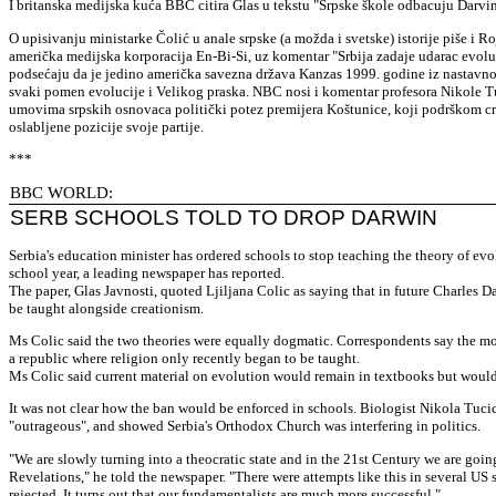
I britanska medijska kuća BBC citira Glas u tekstu "Srpske škole odbacuju Darvin
O upisivanju ministarke Čolić u anale srpske (a možda i svetske) istorije piše i Roj
američka medijska korporacija En-Bi-Si, uz komentar "Srbija zadaje udarac evoluc
podsećaju da je jedino američka savezna država Kanzas 1999. godine iz nastavno
svaki pomen evolucije i Velikog praska. NBC nosi i komentar profesora Nikole Tu
umovima srpskih osnovaca politički potez premijera Koštunice, koji podrškom cr
oslabljene pozicije svoje partije.
***
BBC WORLD:
SERB SCHOOLS TOLD TO DROP DARWIN
Serbia's education minister has ordered schools to stop teaching the theory of evol
school year, a leading newspaper has reported.
The paper, Glas Javnosti, quoted Ljiljana Colic as saying that in future Charles 
be taught alongside creationism.
Ms Colic said the two theories were equally dogmatic. Correspondents say the m
a republic where religion only recently began to be taught.
Ms Colic said current material on evolution would remain in textbooks but would
It was not clear how the ban would be enforced in schools. Biologist Nikola Tucic
"outrageous", and showed Serbia's Orthodox Church was interfering in politics.
"We are slowly turning into a theocratic state and in the 21st Century we are goi
Revelations," he told the newspaper. "There were attempts like this in several US s
rejected. It turns out that our fundamentalists are much more successful."