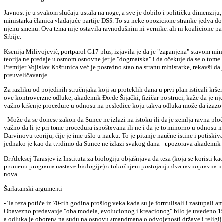
Javnost je u svakom slučaju ustala na noge, a sve je dobilo i političku dimenziju,
ministarka članica vladajuće partije DSS. To su neke opozicione stranke jedva do
njenu smenu. Ova tema nije ostavila ravnodušnim ni vernike, ali ni koalicione pa
Srbije.
Ksenija Milivojević, portparol G17 plus, izjavila je da je "zapanjena" stavom mi
teorija ne predaje u osmom osnovne jer je "dogmatska" i da očekuje da se o tome i
Premijer Vojislav Koštunica već je posredno stao na stranu ministarke, rekavši da
preuveličavanje.
Za razliku od pojedinih stručnjaka koji su proteklih dana u prvi plan isticali krš
ove kontroverzne odluke, akademik Đorđe Šijački, fizičar po struci, kaže da je 
važno kršenje procedure u odnosu na posledice koju takva odluka može da izazo
- Može da se donese zakon da Sunce ne izlazi na istoku ili da je zemlja ravna ploč
važno da li je pri tome procedura ispoštovana ili ne i da je to minorno u odnosu na
Darvinovu teoriju, čije je ime ušlo u nauku. To je pitanje naučne istine i potiskiv
jednako je kao da tvrdimo da Sunce ne izlazi svakog dana - upozorava akademik 
Dr Aleksej Tarasjev iz Instituta za biologiju objašnjava da teza (koja se koristi k
promenu programa nastave biologije) o tobožnjem postojanju dva ravnopravna mo
nova.
Šarlatanski argumenti
- Ta teza potiče iz 70-tih godina prošlog veka kada su je formulisali i zastupali a
Obavezno predavanje "oba modela, evolucionog i kreacionog" bilo je uvedeno 19
a odluka je oborena na sudu na osnovu amandmana o odvojenosti države i religije 