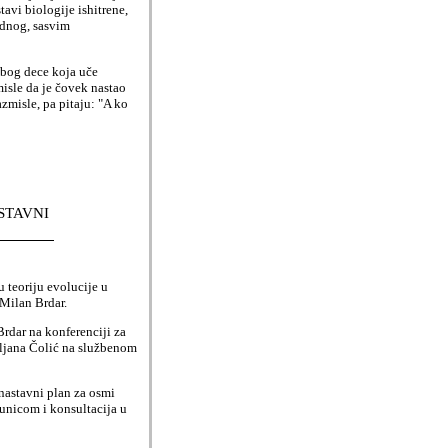
avi biologije ishitrene,
ednog, sasvim
zbog dece koja uče
misle da je čovek nastao
zmisle, pa pitaju: "A ko
STAVNI
u teoriju evolucije u
 Milan Brdar.
Brdar na konferenciji za
iljana Čolić na službenom
nastavni plan za osmi
unicom i konsultacija u