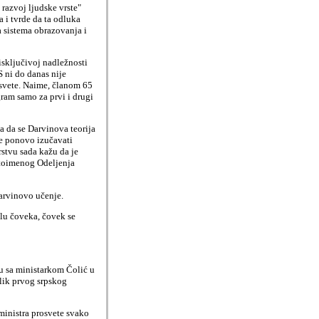
 razvoj ljudske vrste"
i tvrde da ta odluka
 sistema obrazovanja i
isključivoj nadležnosti
S ni do danas nije
svete. Naime, članom 65
gram samo za prvi i drugi
la da se Darvinova teorija
ne ponovo izučavati
stvu sada kažu da je
stoimenog Odeljenja
Darvinovo učenje.
klu čoveka, čovek se
ju sa ministarkom Čolić u
 lik prvog srpskog
 ministra prosvete svako