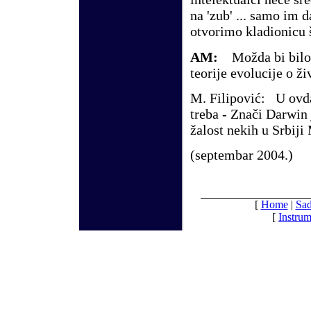
na 'zub' ... samo im
otvorimo kladionicu š
AM:
Možda bi bilo 
teorije evolucije o ž
M. Filipović:
U ovdaš
treba - Znači Darwin 
žalost nekih u Srbiji
(septembar 200
4
.)
[
Home
|
Sad
[
Instrum