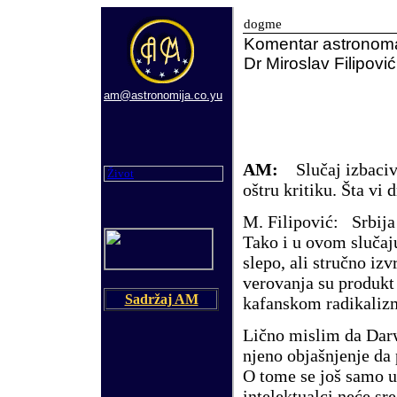
dogme
Komentar astronom
Dr Miroslav Filipović
am@astronomija.co.yu
AM:
Slučaj izbaciva
Život
oštru kritiku. Šta vi 
M. Filipović:
Srbija j
Tako i u ovom slučaj
slepo, ali stručno iz
verovanja su produkt 
Sadržaj AM
kafanskom radikalizm
Lično mislim da Darw
njeno objašnjenje da
O tome se još samo u
intelektualci neće sr