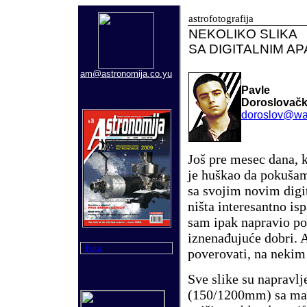
astrofotografija
NEKOLIKO SLIKA
SA DIGITALNIM A
am@astronomija.co.yu
Pavle
Doroslovačk
doroslov@w
Još pre mesec dana, 
je huškao da pokušam
sa svojim novim digi
ništa interesantno isp
sam ipak napravio pok
iznenađujuće dobri. A
Foto
poverovati, na nekim
Sve slike su napravl
(150/1200mm) sa mak