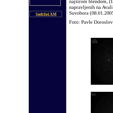
najširom blendom, (f/
napravljenih na Avali
Suvobora (08.01.2005
Sadržaj AM
Foto: Pavle Doroslo