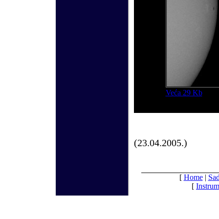
Veća 29 Kb
(23.04.2005.)
[
Home
|
Sad
[
Instrum