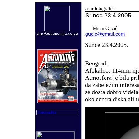
astrofotografija
Sunce 23.
4
.200
5
.
Milan Gucić
am@astronomija.co.yu
gucic@email.com
Sunce 23.4.2005.
Beograd;
Afokalno: 114mm nj
Atmosfera je bila pri
da zabeležim interesa
se dosta dobro videla
oko centra diska ali 
Fotografija