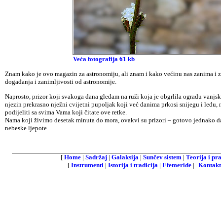
Veća fotografija 61 kb
Znam kako je ovo magazin za astronomiju, ali znam i kako većinu nas zanima i zn
događanja i zanimljivosti od astronomije.
Naprosto, prizor koji svakoga dana gledam na ruži koja je obgrlila ogradu vanjsk
njezin prekrasno nježni cvijetni pupoljak koji već danima prkosi snijegu i ledu,
podijeliti sa svima Vama koji čitate ove retke.
Nama koji živimo desetak minuta do mora, ovakvi su prizori – gotovo jednako dale
nebeske ljepote.
[
Home
|
Sadržaj
|
Galaksija
|
Sunčev sistem
|
Teorija i pr
[
Instrumenti
|
Istorija i tradicija
|
Efemeride
|
Kontakt