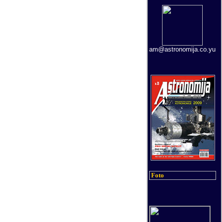
am@astronomija.co.yu
Foto