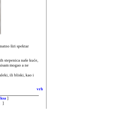
atno širi spektar
ih stepenica naše kuće,
 nisam mogao a ne
ki, ili bliski, kao i
vrh
aksa
]
]