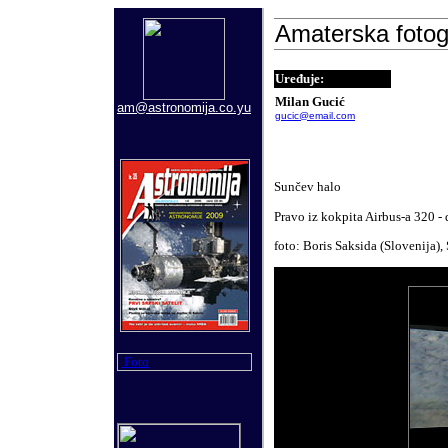
Amaterska fotogr
Uređuje
:
Milan Gucić
am@astronomija.co.yu
gucic@email.com
Sunčev halo
Pravo iz kokpita Airbus-a 320 -
foto: Boris Saksida (Slovenija)
Foto