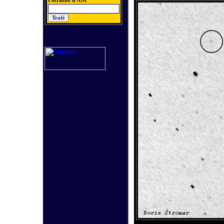
Potra
ž
ite u AM