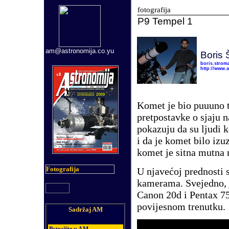
fotografija
P9 Tempel 1
am@astronomija.co.yu
Boris 
boris.strom
http://www.
Komet je bio puuuno t
pretpostavke o sjaju n
pokazuju da su ljudi k
i da je komet bilo izuz
komet je sitna mutna 
Fotografija
U njavećoj prednosti s
kamerama. Svejedno, 
Canon 20d i Pentax 75
povijesnom trenutku.
Sadržaj AM