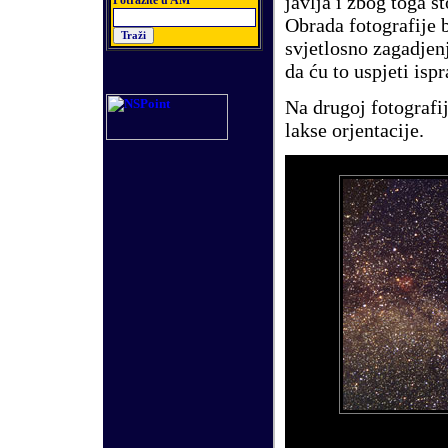
javlja i zbog toga š
Potra
ž
ite u AM
Obrada fotografije bi
svjetlosno zagadjen
da ću to uspjeti ispr
Na drugoj fotografij
lakse orjentacije.