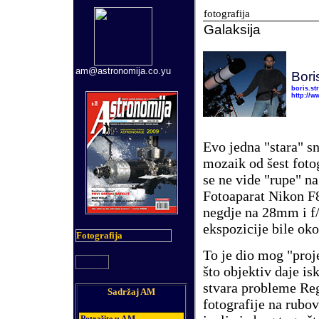
fotografija
Galaksija
am@astronomija.co.yu
Bori
boris.s
http://w
Evo jedna "stara" s
mozaik od šest fotog
se ne vide "rupe" na
Fotoaparat Nikon F8
negdje na 28mm i f/
ekspozicije bile ok
Fotografija
To je dio mog "proj
što objektiv daje is
stvara probleme Regi
Sadržaj AM
fotografije na rubov