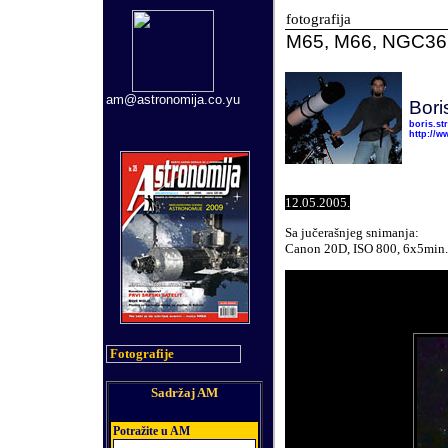
fotografija
M65, M66, NGC36
am@astronomija.co.yu
Bori
boris.s
http://w
12
.0
5
.2005.
Sa jučerašnjeg snimanja:
Canon 20D, ISO 800, 6x5min.
Fotografije
Sadržaj AM
Potra
ž
ite u AM