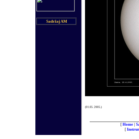
Sadržaj AM
(01.05.
2005.)
[
Home
|
S
[
Instru