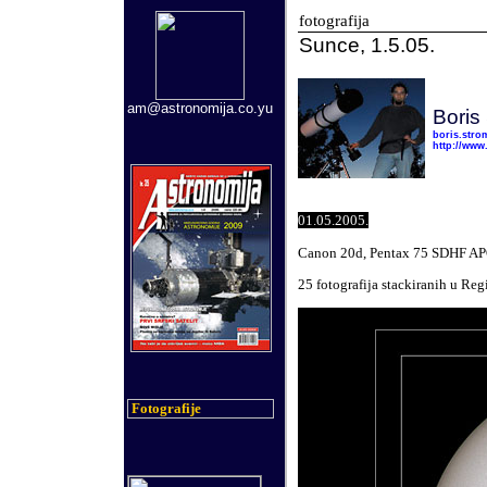
fotografija
Sunce, 1.5.05.
am@astronomija.co.yu
Boris
boris.str
http://www
01
.0
5
.2005.
Canon 20d, Pentax 75 SDHF APO 
25 fotografija stackiranih u Reg
Fotografije