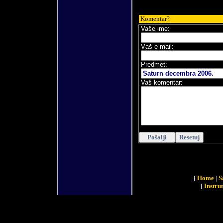
Komentar?
Vaše ime:
V
aš e-mail
:
Predmet:
Vaš komentar:
[
Home
|
S
[
Instru