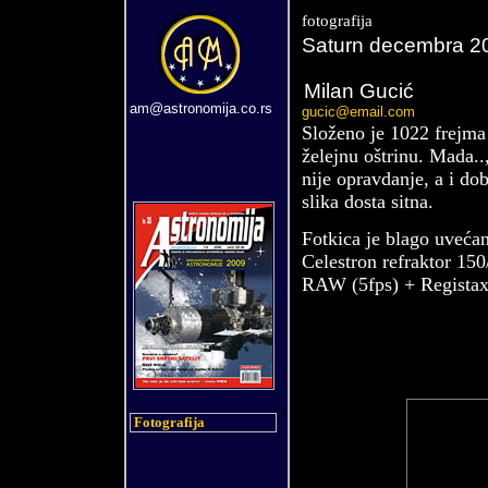
fotografija
Saturn
decembra 2
Milan Gucić
am@astronomija.co.rs
gucic@email.com
Složeno je 1022 frejm
želejnu oštrinu. Mada..
nije opravdanje, a i d
slika dosta sitna.
Fotkica je blago uvećan
Celestron refraktor 1
RAW (5fps) + Regista
Fotografija