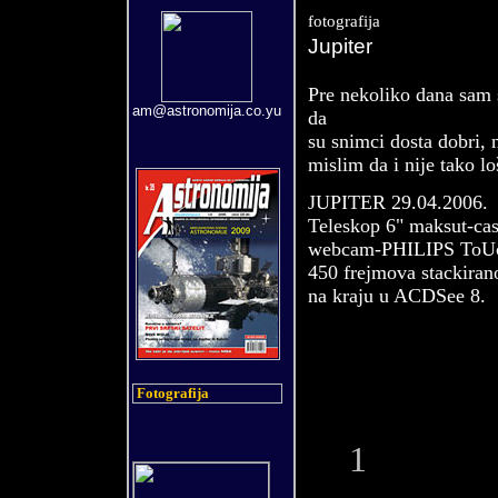
fotografija
Jupiter
Pre
nekoliko
dana sam 
am@astronomija.co.yu
da
su snimci dosta dobri,
mislim da i nije tako l
JUPITER 29.04.2006.
Teleskop 6" maksut-cas
webcam-PHILIPS ToU
450 frejmova stackiran
na kraju u ACDSee 8.
Fotografija
1