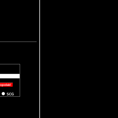
M
SCG