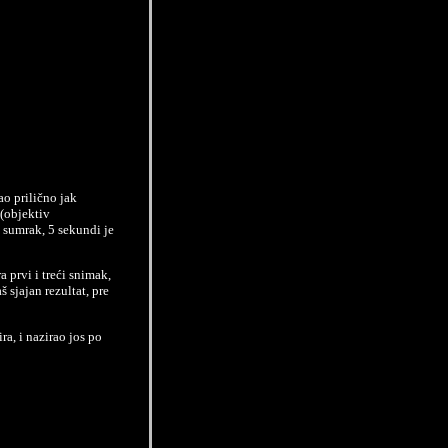
o prilično jak
 (objektiv
 sumrak, 5 sekundi je
 prvi i treći snimak,
 sjajan rezultat, pre
a, i nazirao jos po