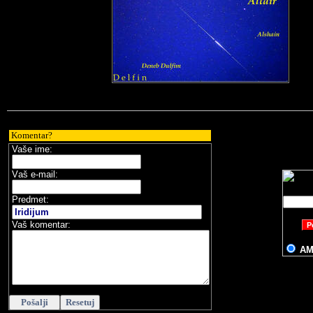
(
22.10.06
)
Komentar?
Vaše ime:
V
aš e-mail
:
Predmet:
Vaš komentar:
A