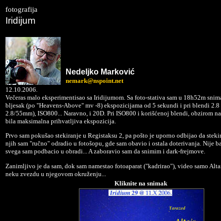
fotografija
Iridijum
Ne
deljko
Marković
nemark@nspoint.net
12.10.2006.
Večeras malo eksperimentisao sa Iridijumom. Sa foto-stativa sam u 18h52m snima
bljesak (po "Heavens-Above" mv -8) ekspozicijama od 5 sekundi i pri blendi 2.8
2.8/55mm), ISO800... Naravno, i 20D. Pri ISO800 i korišćenoj blendi, obzirom na
bila maksimalna prihvatljiva ekspozicija.
Prvo sam pokušao stekiranje u Registaksu 2, pa pošto je uporno odbijao da stekira
njih sam "ručno" odradio u fotošopu, gde sam obavio i ostala doterivanja. Nije baš
svega sam podbacio u obradi... A zaboravio sam da snimim i dark-frejmove.
Zanimljivo je da sam, dok sam namestao fotoaparat ("kadrirao"), video samo Altair
neku zvezdu u njegovom okruženju...
Kliknite na snimak