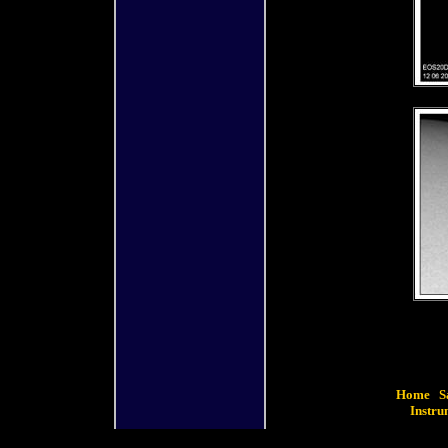
(
18.06.06
)
[
Home
|
S
[
Instru