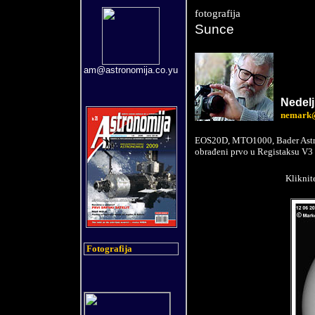
fotografija
Sunce
am@astronomija.co.yu
Ne
del
nemark@
EOS20D, MTO1000, Bader Astros
obrađeni prvo u Registaksu V3
Kliknit
Fotografija