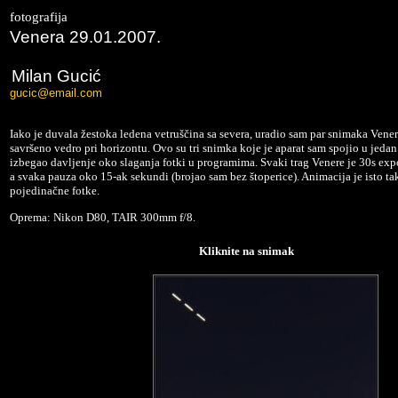
fotografija
Venera 29.01.2007.
Milan Gucić
gucic@email.com
Iako je duvala žestoka ledena vetruščina sa severa, uradio sam par snimaka Vener
savršeno vedro pri horizontu. Ovo su tri snimka koje je aparat sam spojio u jedan
izbegao davljenje oko slaganja fotki u programima. Svaki trag Venere je 30s exp
a svaka pauza oko 15-ak sekundi (brojao sam bez štoperice). Animacija je isto tak
pojedinačne fotke.
Oprema: Nikon D80, TAIR 300mm f/8.
Kliknite na snimak