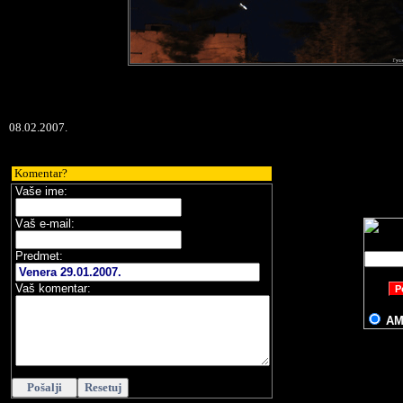
08.02.2007.
Komentar?
Vaše ime:
V
aš e-mail
:
Predmet:
Vaš komentar:
A