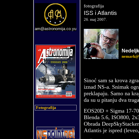
fotografija
ISS i Atlantis
26. maj 2007.
am@astronomija.co.yu
Ne
delj
nemark@n
Sinoć sam sa krova zgra
iznad NS-a. Snimak ogra
preklapaju. Samo na kraj
da su u pitanju dva traga
Fotografija
EOS20D + Sigma 17-
Blenda 5.6, ISO800, 2x
Obrada DeepSkyStacker
Atlantis je ispred (leveo