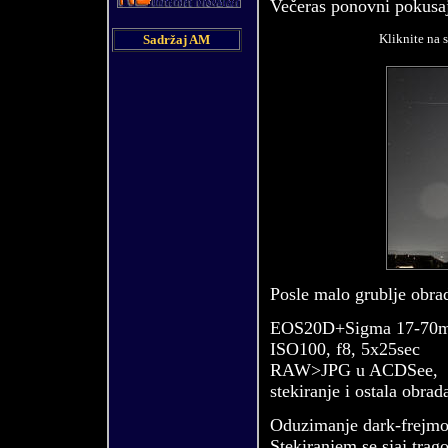
Večeras ponovni pokusaj
Kliknite na 
Sadržaj AM
Posle malo grublje obrad
EOS20D+Sigma 17-7
ISO100, f8, 5x25sec
RAW>JPG u ACDSee,
stekiranje i ostala obra
Oduzimanje dark-frejmova
Stekiranjem se sjaj trag