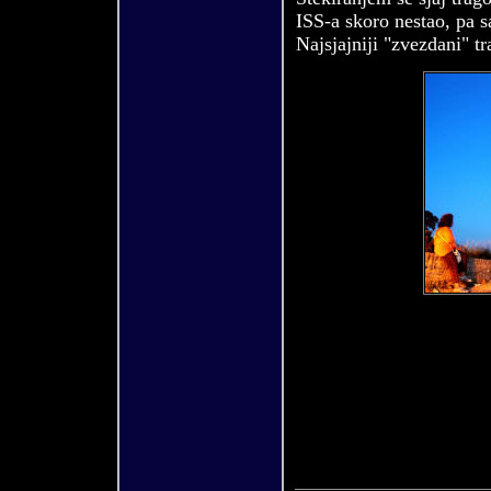
ISS-a skoro nestao, pa 
Najsjajniji "zvezdani" tra
(
21.06.07
)