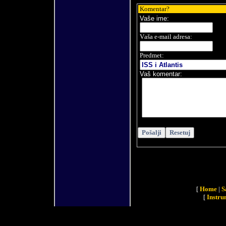
Komentar
?
Vaše
ime:
V
aša e-mail adresa
:
Predmet:
Vaš komentar
:
[
Home
|
S
[
Instru