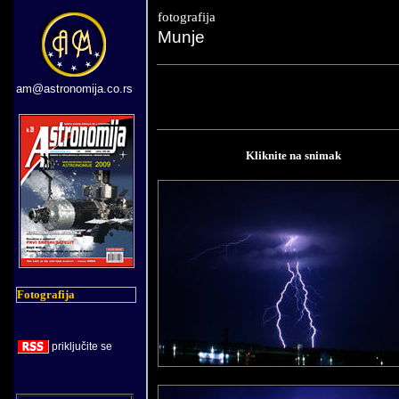
fotografija
Munje
am@astronomija.co.rs
Kliknite na snimak
Fotografija
priklju
č
ite se