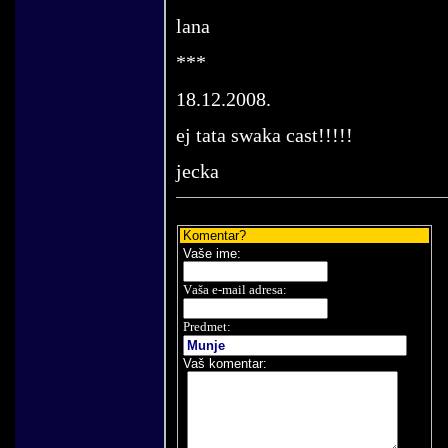
lana
***
18.12.2008.
ej tata swaka cast!!!!!
jecka
Komentar
?
Vaše
ime:
V
aša e-mail adresa
:
Predmet:
Vaš komentar
: