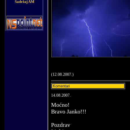
Sadržaj AM
(12.
08
.200
7
.)
Komentar
i
14.08.2007.
Moćno!
Bravo Janko!!!
Pozdrav