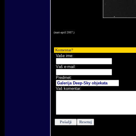
(
mart-april
200
7
.)
Komentar
?
Vaše ime:
V
aš e-mail
:
Predmet:
Vaš komentar
: