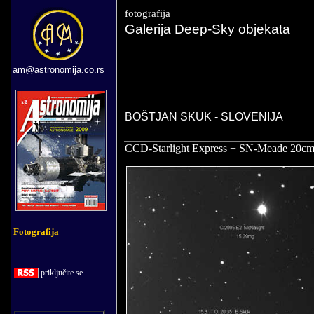
fotografija
Galerija Deep-Sky objekata
am@astronomija.co.rs
BOŠTJAN SKUK - SLOVENIJA
CCD-Starlight Express + SN-Meade 20c
Fotografija
priklju
č
ite se