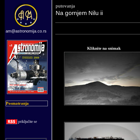
putovanja
Na gornjem Nilu
ii
am@astronomija.co.rs
Kliknite na snimak
Posmatranja
priklju
č
ite se