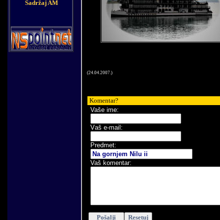
Sadržaj AM
(
24
.
04
.200
7
.)
Komentar
?
Vaše ime:
V
aš e-mail
:
Predmet:
Vaš komentar
: