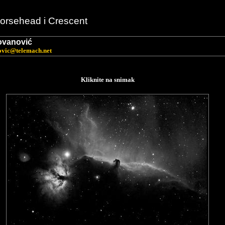
orsehead i Crescent
ovanović
ovic@telemach.net
Kliknite na snimak