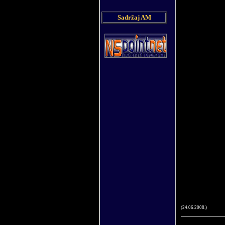
Sadržaj AM
(
24
.
06
.200
8
.)