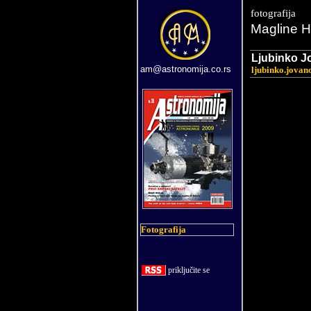
fotografija
Magline H
Ljubinko J
am@astronomija.co.rs
ljubinko.jovan
Fotografija
priklju
č
ite se