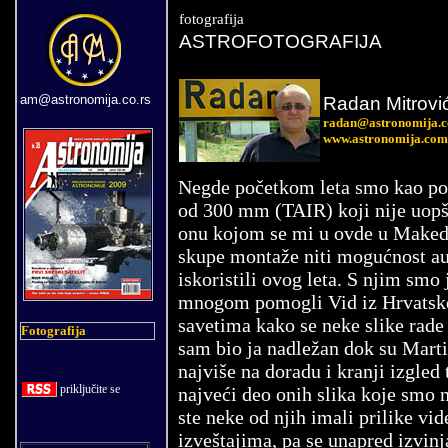
fotografija
ASTROFOTOGRAFIJA
am@astronomija.co.rs
Radan Mitrovi
radan@astronomija.
www.astronomija.co
Negde početkom leta smo kao poza
od 300 mm (TAIR) koji nije uopšte
onu kojom se mi u ovde u Maked
skupe montaže niti mogućnost au
iskoristili ovog leta. S njim smo
mnogom pomogli Vid iz Hrvatske 
savetima kako se neke slike rade
Fotografija
sam bio ja nadležan dok su Martin
najviše na doradu i kranji izgled
priklju
č
ite se
najveći deo onih slika koje smo
ste neke od njih imali prilike v
izveštajima, pa se unapred izvin