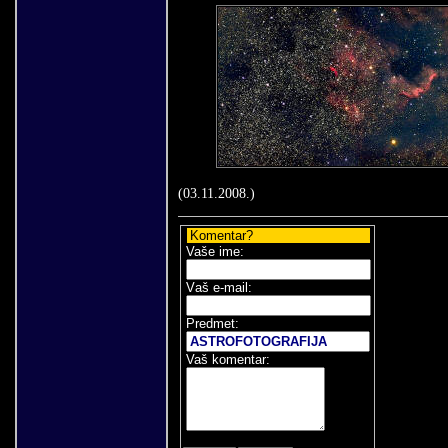
(
03
.
11
.200
8
.)
Komentar?
Vaše ime:
V
aš e-mail
:
Predmet:
Vaš komentar: