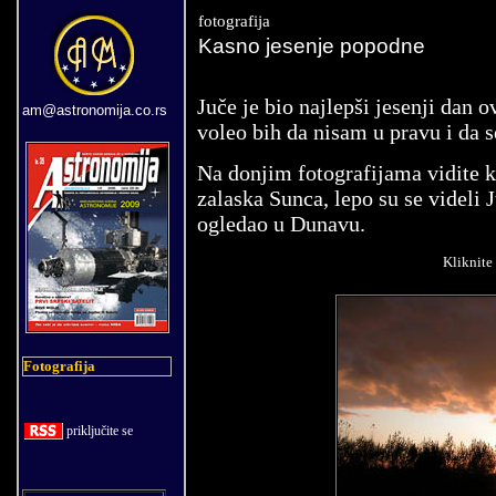
fotografija
Kasno jesenje popodne
Juče je bio najlepši jesenji dan 
am@astronomija.co.rs
voleo bih da nisam u pravu i da s
Na donjim fotografijama vidite k
zalaska Sunca, lepo su se videli 
ogledao u Dunavu.
Kliknite 
Fotografija
priklju
č
ite se