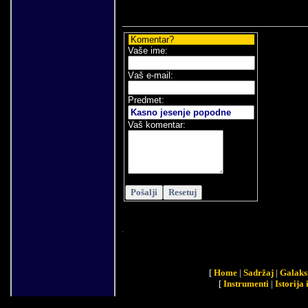
Komentar?
Vaše ime:
V
aš e-mail
:
Predmet:
Vaš komentar:
[
Home
|
Sadržaj
|
Galaks
[
Instrumenti
|
Istorija 