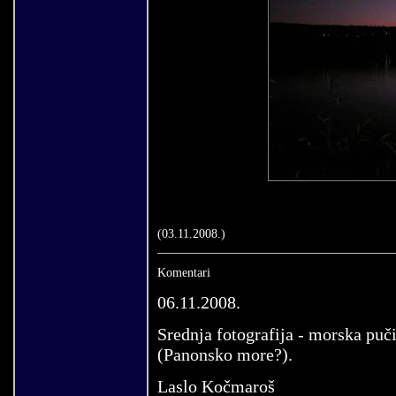
(
03
.
11
.200
8
.)
Komentari
06.11.2008.
Srednja fotografija - morska pu
(Panonsko more?).
Laslo Kočmaroš