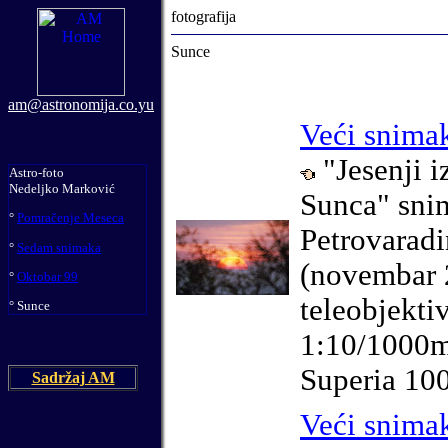
fotografija
Sunce
am@astronomija.co.yu
Veći snima
"Jesenji i
Astro-foto
Nedeljko
Marković
Sunca"
snim
°
Pomračenje Meseca
Petrovaradi
°
Sedam snimaka
(novembar 
°
Oktobar 99
teleobjekt
°
Sunce
1:10/1000m
Superia 100
Sadržaj AM
Veći snima