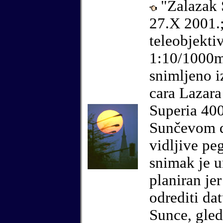
"Zalazak
27.X 2001.
teleobjekti
1:10/1000
snimljeno i
cara Lazara
Superia 40
Sunčevom d
vidljive pe
snimak je 
planiran jer
odrediti da
Sunce, gled