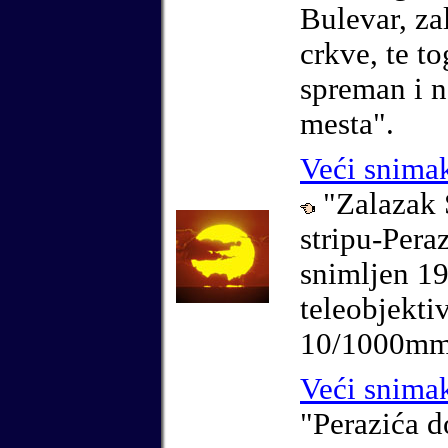
Bulevar, zal
crkve, te to
spreman i n
mesta".
Veći snima
"Zalazak 
stripu-Pera
snimljen 19
teleobjek
10/1000mm
Veći snima
"Perazića d