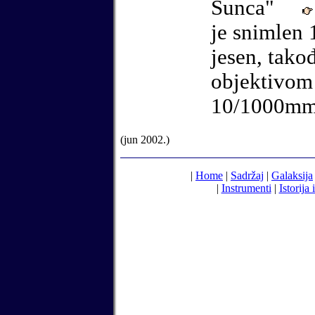
Sunca"
je snimlen
jesen, tako
objektivo
10/1000m
(
jun
2002.)
|
Home
|
Sadržaj
|
Galaksija
|
Instrumenti
|
Istorija 