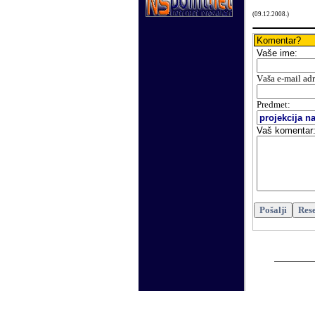
(
09
.
12
.200
8.
)
Komentar?
Vaše
ime:
V
aša e-mail ad
Predmet:
Vaš komentar