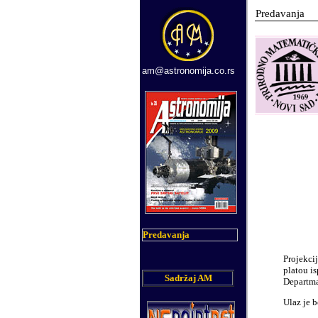
Predavanja
am@astronomija.co.rs
Predavanja
Projekci
platou i
Sadržaj AM
Departma
Ulaz je b