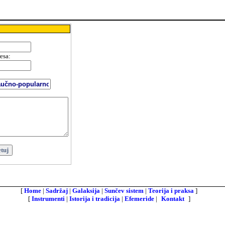
resa
:
:
[
Home
|
Sadržaj
|
Galaksija
|
Sunčev sistem
|
Teorija i praksa
]
[
Instrumenti
|
Istorija i tradicija
|
Efemeride
|
Kontakt
]