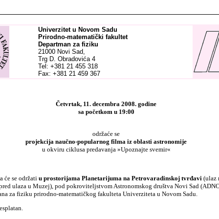
Univerzitet u Novom Sadu
Prirodno-matematički fakultet
Departman za fiziku
21000 Novi Sad,
Trg D. Obradovića 4
Tel: +381 21 455 318
Fax: +381 21 459 367
Četvrtak
,
11
.
decembra
2008. godine
sa početkom u
19
:00
održaće se
projekcija naučno-popularnog filma iz oblasti astronomije
u okviru ciklusa predavanja »Upoznajte svemir«
ja
će se održati
u prostorijama Planetarijuma na Petrovaradinskoj tvrđavi
(ulaz 
spred ulaza u Muzej), pod pokroviteljstvom Astronomskog društva Novi Sad (ADNO
na za fiziku prirodno-matematičkog fakulteta Univerziteta u Novom Sadu.
esplatan.