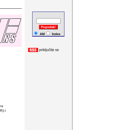
AM
Index
priklju
č
ite se
na
S) i