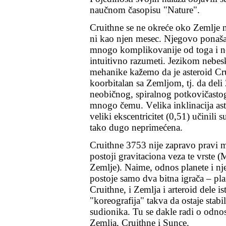
naučnom časopisu "
Nature
".
Cruithne se ne okreće oko Zemlje ni
ni kao njen mesec. Njegovo ponaša
mnogo komplikovanije od toga i n
intuitivno razumeti. Jezikom nebes
mehanike kažemo da je asteroid Cr
koorbitalan
sa Zemljom, tj. da deli 
neobičnog, spiralnog potkovičastog
mnogo čemu. V
elik
a
inklinacija
ast
veliki ekscentricitet (0,51) učinili
tako dugo neprimećena.
Cruithne 3753 nije zapravo pravi m
postoji gravitaciona veza te vrste (M
Zemlje). Naime, odnos planete i n
postoje samo dva bitna igrača – pla
Cruithne, i Zemlja i arteroid dele is
"koreografija" takva da ostaje stabi
sudionika.
Tu se dakle radi o odn
Zemlja, Cruithne i Sunce.