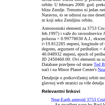
orbite. U februaru 2000. god. prek
blizu Zemlje. Trenutno ni jedan neće
Naravno, to se odnosi na one deset
m koji seku Zemljinu orbitu.
Astronomski elementi za
3753 Cru
feb.1997) i važe do ravnodnevice 
poluosa = 0.99778030 A.J., ekscent
i=19.812285 stepeni, longitude of
degrees, argument of perihelion = 
40.048932 stepeni, epoch of perih
JD 2450460.00. Ovi elementi su u
Database
pr
a
vljene od strane
Ted B
naći i na Minor Planet Center's
Nea
Detaljnije o potkovičastoj orbiti m
glavnoj web stranici za više detalja
Relevantni linkovi
Near-Earth asteroid 3753 Crui
-
An excellent page by Paul 