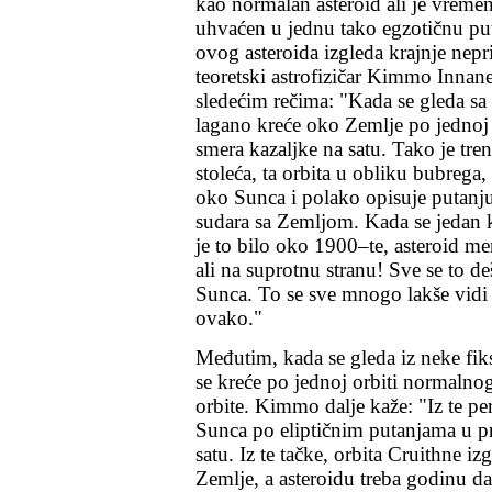
kao normalan asteroid ali je vremen
uhvaćen u jednu tako egzotičnu put
ovog asteroida izgleda krajnje nepr
teoretski astrofizičar Kimmo Innane
sledećim rečima: "Kada se gleda sa
lagano kreće oko Zemlje po jednoj
smera kazaljke na satu. Tako je tre
stoleća, ta orbita u obliku bubrega,
oko Sunca i polako opisuje putanju
sudara sa Zemljom. Kada se jedan kr
je to bilo oko 1900–te, asteroid me
ali na suprotnu stranu! Sve se to d
Sunca. To se sve mnogo lakše vidi n
ovako."
Međutim, kada se gleda iz neke fiks
se kreće po jednoj orbiti normalno
orbite. Kimmo dalje kaže: "Iz te pe
Sunca po eliptičnim putanjama u p
satu. Iz te tačke, orbita Cruithne iz
Zemlje, a asteroidu treba godinu da