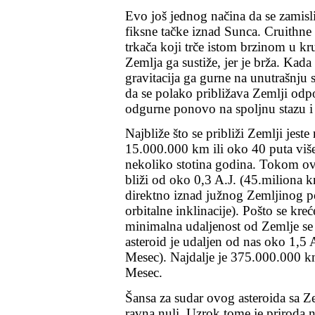
Evo još jednog načina da se zamisl
fiksne tačke iznad Sunca. Cruithne
trkača koji trče istom brzinom u kr
Zemlja ga sustiže, jer je brža. Kada
gravitacija ga gurne na unutrašnju 
da se polako približava Zemlji odpo
odgurne ponovo na spoljnu stazu i 
Najbliže što se približi Zemlji jest
e
15.000.000 km ili oko 40 puta viš
nekoliko stotina godina. Tokom ove
bliži od oko 0,3 A.J. (45.miliona km
direktno iznad južnog Zemljinog po
orbitalne inklinacije). Pošto se kr
minimalna udaljenost od Zemlje se
asteroid je udaljen od nas oko 1,5 
Mesec). Najdalje je 375.000.000 km
Mesec.
Šansa za sudar ovog asteroida sa Z
ravna nuli. Uzrok tome je priroda 