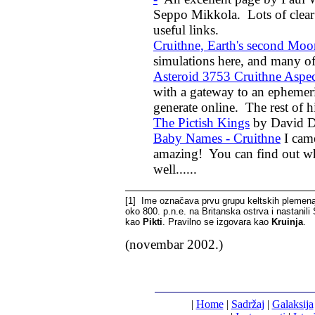
Seppo Mikkola. Lots of clear
useful links.
Cruithne, Earth's second Moo
simulations here, and many of
Asteroid 3753 Cruithne Aspec
with a gateway to an ephemeri
generate online. The rest of hi
The Pictish Kings
by David Da
Baby Names - Cruithne
I came
amazing! You can find out w
well......
[1]
Ime označava prvu grupu keltskih plemena k
oko 800. p.n.e. na Britanska ostrva i nastanil
kao
Pikti
. Pravilno se izgovara kao
Kruinja
.
(novembar 2002.)
|
Home
|
Sadržaj
|
Galaksija