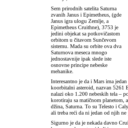
Sem prirodnih satelita Saturna
zvanih
Janus
i
Epimetheus
, (gde
Janus igra ulogu Zemlje, a
Epimetheus Cruithne), 3753 je
jedini objekat sa potkovičastom
orbitom u čitavom Sunčevom
sistemu. Mada su orbite ova dva
Saturnova meseca mnogo
jednostavnije ipak slede iste
osnovne principe nebeske
mehanike.
Interesantno je da i Mars ima jedan
koorbitalni asteroid, nazvan
5261 
nalazi oko 1.200 nebeskih tela – p
korotiraju sa matičnom planetom, a
džina, Saturna. To su
Telesto
i
Caly
ali treba reći da ni jedan od njih n
Sigurno je da je nekada davno Cru