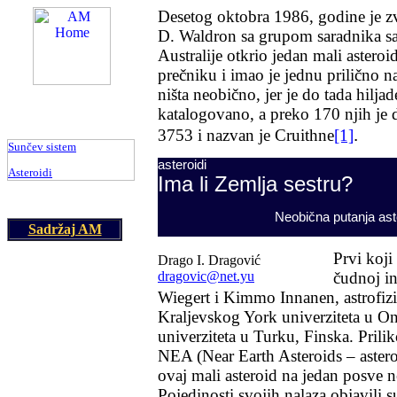
D
esetog oktobra 1986, godine je z
D. Waldron
sa grupom saradnika sa 
Australije otkrio jedan mali astero
prečniku i imao je jednu prilično n
am@astronomija.co.yu
ništa neobično, jer je do tada hilja
katalogovano, a preko 170 njih je 
.
3753 i nazvan je
Cruithne
[1]
Sunčev sistem
asteroidi
Asteroidi
Ima li Zemlja sestru?
Neobična putanja as
Sadržaj AM
P
rvi koji
Drago I. Dragović
čudnoj in
dragovic@net.yu
Wiegert
i
Kimmo Innanen
, astrofi
Kraljevskog York univerziteta u Ont
univerziteta u Turku, Finska. Pril
NEA (Near Earth Asteroids – asteroi
ovaj mali asteroid na jedan posve 
Pojedinosti svojih nalaza objavili