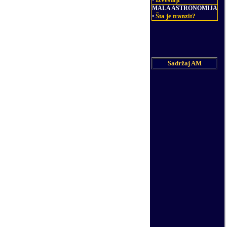
•
MALA ASTRONOMIJA
Šta je tranzit?
•
Sadržaj AM