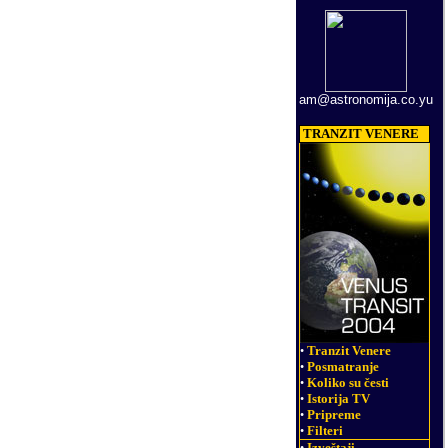
am@astronomija.co.yu
TRANZIT VENERE
Tranzit Venere
•
Posmatranje
•
Koliko su česti
•
Istorija TV
•
Pripreme
•
Filteri
•
Izveštaji