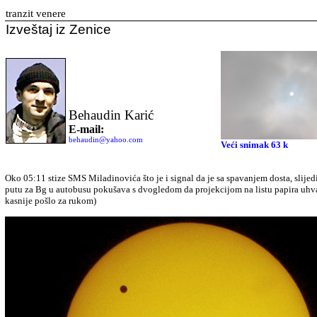
tranzit venere
Izveštaj iz Zenice
Behaudin Karić
E-mail
:
behaudin@yahoo.com
Veći snimak 63 k
Oko 05:11 stize SMS Miladinovi
ć
a
š
to je i signal da je sa spavanjem dosta, slij
putu za Bg u autobusu poku
š
ava s dvogledom da projekcijom na listu papira uhvat
kasnije po
š
lo za rukom)