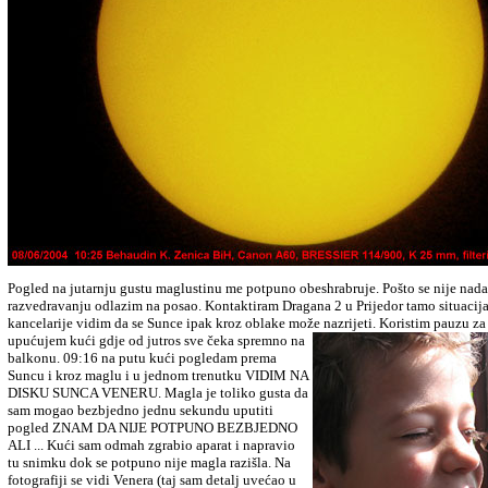
Pogled na jutarnju gustu maglustinu me potpuno obeshrabruje. Po
š
to se nije na
razvedravanju odlazim na posao. Kontaktiram Dragana 2 u Prijedor tamo situacija
kancelarije vidim da se Sunce ipak kroz oblake mo
ž
e
nazrijeti. Koristim pauzu za
upu
ć
ujem ku
ć
i gdje od jutros sve
č
eka spremno na
balkonu. 09:16 na putu ku
ć
i pogledam prema
Suncu i kroz maglu i u jednom trenutku VIDIM NA
DISKU SUNCA VENERU. Magla je toliko gusta da
sam mogao bezbjedno jednu sekundu uputiti
pogled ZNAM DA NIJE POTPUNO BEZBJEDNO
ALI ... Ku
ć
i sam odmah zgrabio aparat i napravio
tu snimku dok se potpuno nije magla razi
š
la. Na
fotografiji se vidi Venera (taj sam detalj uve
ć
ao u