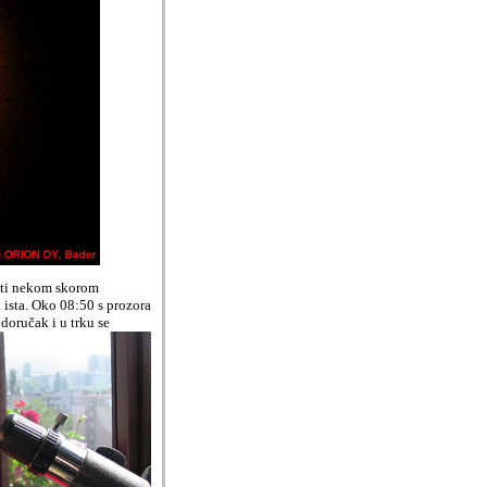
dati nekom skorom
 ista. Oko 08:50 s prozora
 doru
č
ak i u trku se