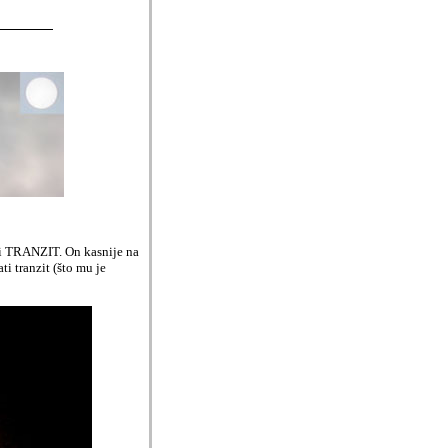
edi TRANZIT. On kasnije na
i tranzit (
š
to mu je