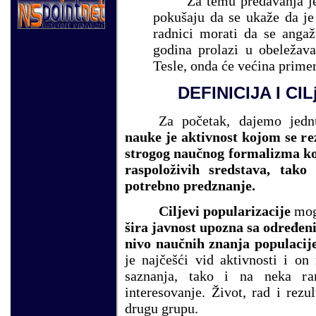
Za temu predavanja 
pokušaju da se ukaže da je
radnici morati da se angaž
godina prolazi u obeležav
Tesle, onda će većina prime
DEFINICIJA I CI
Za početak, da
je
mo jedn
nauke je aktivnost kojom se re
strogog naučnog formalizma kor
raspoloživih sredstava, tak
potrebno predznanje.
Ciljevi popularizacije
mog
šira javnost upozna sa određen
nivo naučnih znanja populacije
je najčešći vid aktivnosti i o
saznanja, tako i na neka ra
interesovanje. Život, rad i rez
drugu grupu.