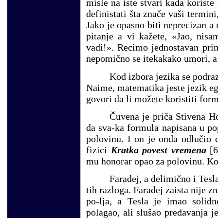
misle na iste stvari kada koriste
definistati šta znače vaši termini
Jako je opasno biti neprecizan a 
pitanje a vi kažete, «Jao, nis
vadi!». Recimo jednostavan prim
nepomično se itekakako umori, a d
Kod izbora jezika se podr
Naime, matematika jeste jezik eg
govori da li možete koristiti for
Čuvena je priča Stivena H
da sva-ka formula napisana u pop
polovinu. I on je onda odlučio 
fizici
Kratka povest vremena
[
mu honorar opao za polovinu. Ko
Faradej, a delimično i Tesla
tih razloga. Faradej zaista nije 
po-lja, a Tesla je imao solid
polagao, ali slušao predavanja je