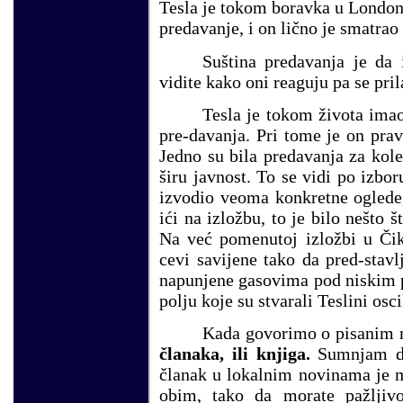
Tesla je tokom boravka u London
predavanje, i on lično je smatra
Suština predavanja je da 
vidite kako oni reaguju pa se pri
Tesla je tokom života ima
pre-davanja. Pri tome je on prav
Jedno su bila predavanja za kole
širu javnost. To se vidi po izb
izvodio veoma konkretne oglede, 
ići na izložbu, to je bilo nešto 
Na već pomenutoj izložbi u Či
cevi savijene tako da pred-stavl
napunjene gasovima pod niskim p
polju koje su stvarali Teslini osc
Kada govorimo o pisanim m
članaka, ili knjiga.
Sumnjam da
članak u lokalnim novinama je 
obim, tako da morate pažljivo