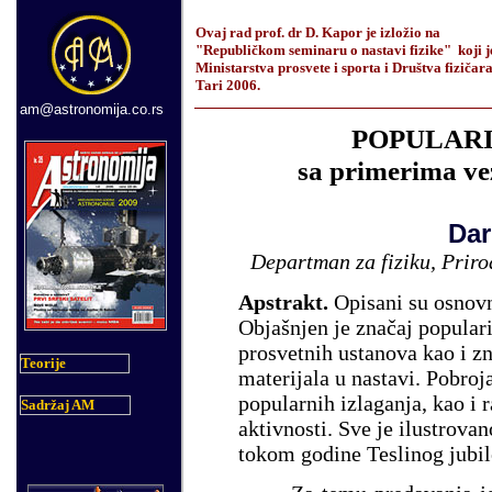
Ovaj rad prof. dr D. Kapor je
izložio na
"Republičkom seminaru o nastavi fizike"
koji j
Ministarstva prosvete i sporta i Društva fizičar
Tari
2006.
am@astronomija.co.rs
POPULARI
sa primerima vez
Dar
Departman za fiziku, Priro
Apstrakt
.
Opisani su osnovn
Objašnjen je značaj popular
prosvetnih ustanova kao i z
Teorije
materijala u nastavi. Pobroj
popularnih izlaganja, kao i r
Sadržaj AM
aktivnosti. Sve je ilustrov
tokom godine Teslinog jubil