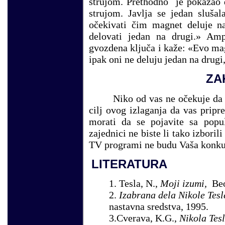
strujom. Prethodno je pokazao 
strujom. Javlja se jedan sluša
očekivati čim magnet deluje na
delovati jedan na drugi.» Am
gvozdena ključa i kaže: «Evo magn
ipak oni ne deluju jedan na drugi,
ZA
Niko od vas ne očekuje da 
cilj ovog izlaganja da vas prip
morati da se pojavite sa pop
zajednici ne biste li tako izboril
TV programi ne budu Vaša konkur
LITERATURA
1
. Tesla, N.,
Moji izumi,
Beo
2
.
Izabrana dela Nikole Tes
nastavna sredstva, 1995.
3.Cverava, K.G.,
Nikola Tes