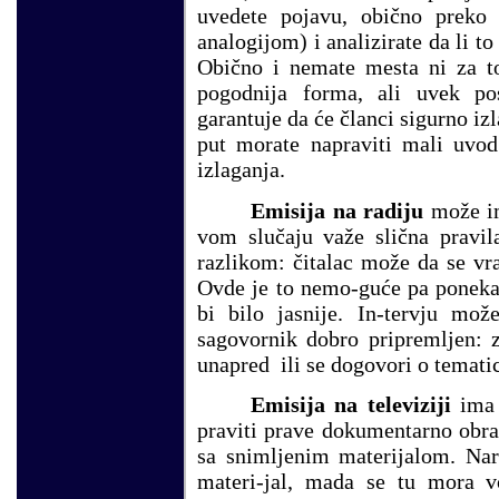
uvedete pojavu, obično preko 
analogijom) i analizirate da li t
Obično i nemate mesta ni za to
pogodnija forma, ali uvek po
garantuje da će članci sigurno izl
put morate napraviti mali uvod
izlaganja.
Emisija na radiju
može im
vom slučaju važe slična pravil
razlikom: čitalac može da se vra
Ovde je to nemo-guće pa ponekad
bi bilo jasnije. In-tervju m
sagovornik dobro pripremljen: z
unapred ili se dogovori o tematic
Emisija na televiziji
ima
praviti prave dokumentarno obra
sa snimljenim materijalom. Nara
materi-jal, mada se tu mora v