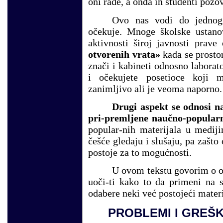
oni rade, a onda ih studenti pozo
Ovo nas vodi do jednog 
očekuje. Mnoge školske ustanov
aktivnosti široj javnosti prav
otvorenih vrata»
kada se prostor
znači i kabineti odnosno laborato
i očekujete posetioce koji 
zanimljivo ali je veoma naporno.
Drugi aspekt se odnosi n
pri-premljene naučno-popular
popular-nih materijala u mediji
češće gledaju i slušaju, pa zašto 
postoje za to mogućnosti.
U ovom tekstu govorim o ob
uoči-ti kako to da primeni na s
odabere neki već postojeći materi
PROBLEMI I GREŠ