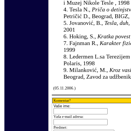
i Muzej Nikole Tesle , 1998
4. Tesla N.,
Priča o detinjst
Petričić D., Beograd, BIGZ,
5. Jovanović, B.,
Tesla, duh,
2001
6. Hoking, S.,
Kratka poves
7. Fajnman R.,
Karakter fiz
1999
8
.
Ledermen L.sa Terezijem
Polaris, 1998
9.
Milanković, M.,
Kroz vasi
Beograd, Zavod za udžbenike
(
05
.11.2006.)
Komentar?
Vaše
ime:
V
aša e-mail adresa
:
Predmet: