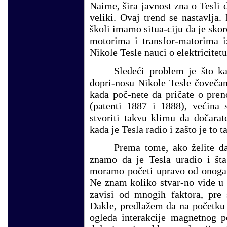
Naime, šira javnost zna o Tesli d
veliki. Ovaj trend se nastavlja
školi imamo situa-ciju da je sko
motorima i transfor-matorima i
Nikole Tesle nauci o elektricitetu
Sledeći problem je što k
dopri-nosu Nikole Tesle čovečan
kada poč-nete da pričate o preno
(patenti 1887 i 1888), većina 
stvoriti takvu klimu da dočara
kada je Tesla radio i zašto je to t
Prema tome, ako želite da
znamo d
a
je Tesla uradio i št
moramo početi upravo od onoga 
Ne znam koliko stvar-no vide u s
zavisi od mnogih faktora, pre
Dakle, predlažem da na početku 
ogleda interakcije magnetnog p