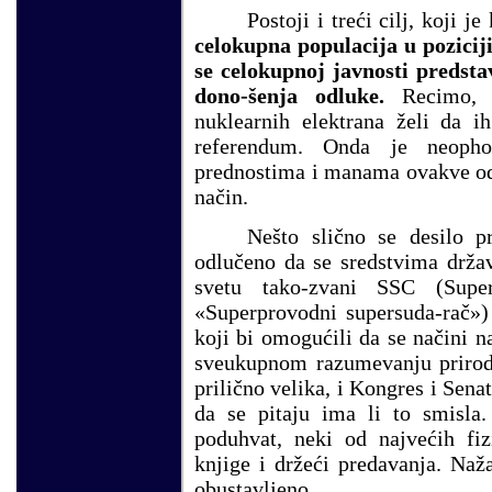
Postoji i treći cilj, koji 
celokupna populacija u pozicij
se celokupnoj javnosti predsta
dono-šenja odluke.
Recimo, n
nuklearnih elektrana želi da i
referendum. Onda je neopho
prednostima i manama ovakve odl
način.
Nešto slično se desilo 
odlučeno da se sredstvima držav
svetu tako-zvani
SSC
(
Supe
«Superprovodni supersuda-rač»)
koji bi omogućili da se načini n
sveukupnom razumevanju prirode
prilično velika, i Kongres i Sena
da se pitaju ima li to smisla.
poduhvat, neki od najvećih fiz
knjige i držeći predavanja. Naža
obustavljeno.