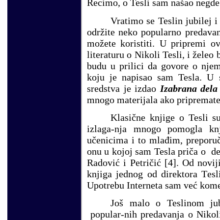
Recimo, o Tesli sam našao negde 
Vratimo se Teslin jubilej i
održite neko popularno predavanj
možete koristiti. U pripremi o
literaturu o Nikoli Tesli, i žele
budu u prilici da govore o nj
koju je napisao sam Tesla. U 
sredstva je izdao
Izabrana dela
mnogo materijala ako pripremate
Klasične knjige o Tesli 
izlaga
-
nja mnogo pomogla kn
učenicima i to mlađim, preporu
onu u kojoj sam Tesla priča o de
Radović i Petričić
[4]
.
Od novij
knjiga jednog od direktora
T
es
Upotrebu Interneta sam već kome
Još malo o Teslinom jub
popular-nih predavanja o Nikoli