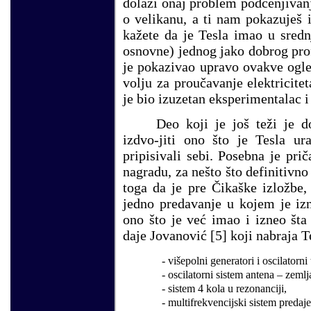
dolazi onaj problem podcenjivan
o velikanu, a ti nam pokazuješ 
kažete da je Tesla imao u sredn
osnovne) jednog jako dobrog pro
je pokazivao upravo ovakve ogle
volju za proučavanje elektriciteta
je bio izuzetan eksperimentalac i
Deo koji je još teži je 
izdvo-jiti ono što je Tesla ur
pripisivali sebi. Posebna je pr
nagradu, za nešto što definitivno
toga da je pre Čikaške izložbe,
jedno predavanje u kojem je iz
ono što je već imao i izneo šta
daje Jovanović
[5]
koji nabraja T
- višepolni generatori i oscilatorni
- oscilatorni sistem antena – zemlj
- sistem 4 kola u rezonanciji,
- multifrekvencijski sistem predaje