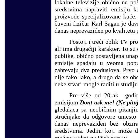
lokalne televizije obično ne p
sredstvima napraviti emisiju 
proizvode specijalizovane kuće.
čuveni fizičar Karl Sagan je da
danas neprevaziđen po kvalitetu 
Postoji i treći oblik TV p
ali ima drugačiji karakter. To su
publike, obično postavljena unapr
emisije spadaju u veoma popu
zahtevaju dva preduslova. Prvo 
nije tako lako, a drugo da se ob
neke stvari mogle raditi u studiju
Pre više od 20-ak godi
emisijom
Dont ask me!
(Ne pita
gledalaca sa neobičnim pitanji
stručnjake da odgovore umesto 
danas neprevaziđen bez obzir
sredstvima. Jedini koji može
možete videti na Diskaveriju.