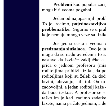
Problemi
kod popularizacij
mogu biti veoma pogubni.
Jedan od najopasnijih prob
To je, recimo,
pojednostavljiv
problematike.
Sigurno se u praks
koje nemaju mnogo veze sa fizik
Još jedna česta i veoma
predznanja slušalaca.
Ovo je ja
mogu da se nađu uvređeni i to 
nastave da izvlače zaključke a 
priča o jednom profesoru (mis
roditeljima približi fiziku, da p
roditeljima koji su želeli da do
brzini, ubrzanju, sili itd. On t
zadovoljni, a jedan roditelj ka
da bude teško». A profesor se 
teško im je kad radimo zadatke
lažete, nama pričate jednom, a de