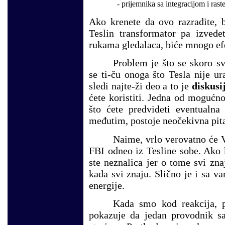
- prijemnika sa integracijom i rast
Ako krenete da ovo razradite, 
Teslin transformator pa izvede
rukama gledalaca, biće mnogo efe
Problem je što se skoro sv
se ti-ču onoga što Tesla nije u
sledi najte-ži deo a to je
diskusi
ćete koristiti. Jedna od mogućno
što ćete predvideti eventualna
međutim, postoje neočekivna pitan
Naime, vrlo verovatno će V
FBI odneo iz Tesline sobe. Ako 
ste neznalica jer o tome svi zna
kada svi znaju. Slično je i sa 
energije.
Kada smo kod reakcija, 
pokazuje da jedan provodnik sa