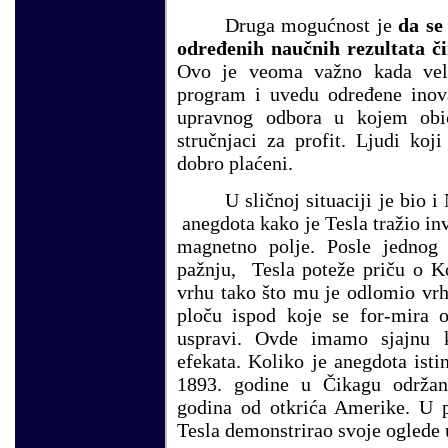
Druga mogućnost je
da se
određenih naučnih rezultata či
Ovo je veoma važno kada veli
program i uvedu određene inova
upravnog odbora u kojem obi
stručnjaci za profit. Ljudi koj
dobro plaćeni.
U sličnoj situaciji je bio i
anegdota kak
o
je Tesla tražio i
magnetno polje. Posle jednog 
pažnju, Tesla poteže priču o Ko
vrhu tako što mu je odlomio vrh 
ploču ispod koje se for-mira o
uspravi. Ovde imamo sjajnu k
efekata. Koliko je anegdota ist
1893. godine u Čikagu održa
godina od otkrića Amerike. U p
Tesla demonstrirao svoje oglede u