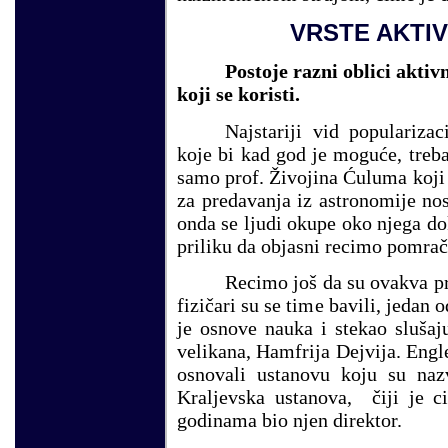
VRSTE AKTIV
Postoje razni oblici aktiv
koji se koristi.
Najstariji vid populariza
koje bi kad god je moguće, treb
samo prof. Živojina Ćuluma koji 
za predavanja iz astronomije n
onda se ljudi okupe oko njega do
priliku da objasni recimo pomrač
Recimo još da su ovakva pr
fizičari su se time bavili, jedan 
je osnove nauka i stekao sluša
velikana, Hamfrija Dejvija. Engle
osnovali ustanovu koju su na
Kraljevska ustanova, čiji je ci
godinama bio njen direktor.