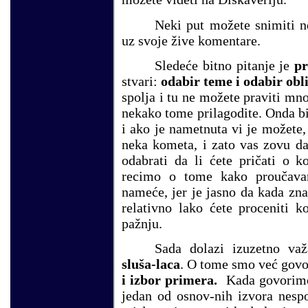
Neki put možete snimiti n
uz svoje žive komentare.
Sledeće bitno pitanje je
pr
stvari:
odabir teme i odabir ob
spolja i tu ne možete praviti mno
nekako tome prilagodite. Onda bi
i ako je nametnuta vi je možete,
neka kometa, i zato vas zovu da
odabrati da li ćete pričati o 
recimo o tome kako proučav
nameće, jer je jasno da kada zna
relativno lako ćete proceniti 
pažnju.
Sada dolazi izuzetno va
sluša-laca
. O tome smo već govo
i izbor primera.
Kada govorimo 
jedan od osnov-nih izvora nespo