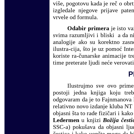
više, pogotovu kada je reč o ob
izgledale njegove prijave pate
vrvele od formula.
Odabir primera
je isto va
svima razumljivi i bliski a da n
analogije ako su korektno zasn
ilustra-cija, što je uz pomoć Int
koriste ra-čunarske animacije tre
time preterate ljudi neće verovat
P
Ilustrujmo sve ovo prime
postoji jedna knjiga koju tre
odgovaram da je to Fajnmanova 
relativno novo izdanje kluba NT
objasni šta to rade fizičari i ka
Ledermen
u knjizi
Božija česti
SSC
-a) pokušava da objasni lju
čestica i kako uopšte mogu da bi