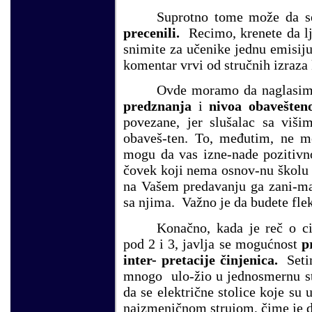
Suprotno tome može da se
precenili.
Recimo, krenete da lj
snimite za učenike jednu emisiju 
komentar vrvi od stručnih izraza
Ovde moramo da naglasimo
predznanja
i
nivoa obavešteno
povezane, jer slušalac sa viši
obaveš-ten. To, međutim, ne mo
mogu da vas izne-nade pozitivno
čovek koji nema osnov-nu školu 
na Vašem predavanju ga zani-ma
sa njima. Važno je da budete fle
Konačno, kada je reč o ci
pod 2 i 3, javlja se mogućnost
p
inter- pretacije činjenica.
Seti
mnogo ulo-žio u jednosmernu st
da se električne stolice koje s
naizmeničnom strujom, čime je d