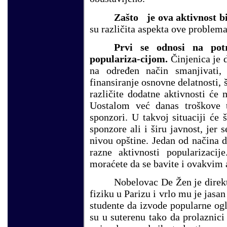
Zašto je ova aktivnost b
su različita aspekta ove problema
Prvi se odnosi na pot
populariza-cijom.
Činjenica je d
na određen način smanjivati
finansiranje osnovne delatnosti, š
različite dodatne aktivnosti će 
Uostalom već danas troškov
e
sponzori. U takvoj situaciji će 
sponzore ali i širu javnost, jer
nivou opštine. Jedan od načina d
razne aktivnosti popularizaci
moraćete da se bavite i ovakvim 
Nobelovac De Žen je direkt
fiziku u Parizu i vrlo mu je jasan
studente da izvode popularne og
su u suterenu tako da prolaznici