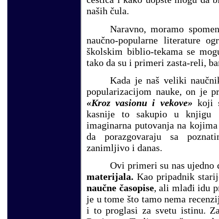
naših čula.
Naravno, moramo spomenut
naučno-popularne literature o
školskim biblio-tekama se mo
tako da su i primeri zasta-reli, 
Kada je naš veliki naučn
popularizacijom nauke, on je p
«Kroz vasionu i vekove»
koji 
kasnije to sakupio u knjigu 
imaginarna putovanja na kojima 
da porazgovaraju sa poznat
zanimljivo i danas.
Ovi primeri su nas ujedno d
materijala.
Kao pripadnik stari
naučne časopise
, ali mlađi idu 
je u tome što tamo nema recenzij
i to proglasi za svetu istinu. 