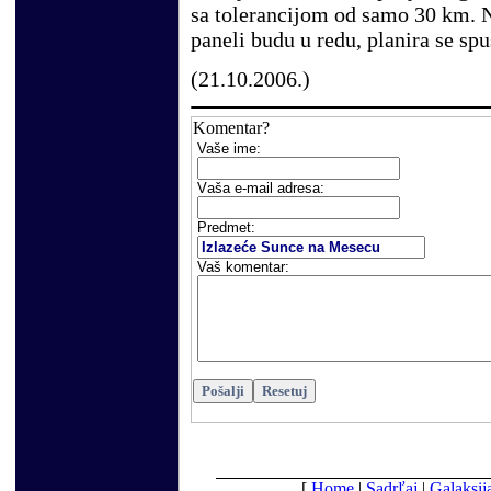
sa tolerancijom od samo 30 km. N
paneli budu u redu, planira se sp
(
21
.
10
.2006.)
Komentar?
Vaše
ime:
V
aša e-mail adresa
:
Predmet:
Vaš komentar:
[
Home
|
Sadrľaj
|
Galaksij