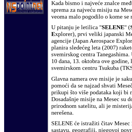
Kada bismo i najveće znalce među
sprema za najveću misiju na Mese
veoma malo pogodilo o kome se r
U pitanju je letilica "
SELENE
" (
E
xplorer), prvi veliki japanski 
agencije (Japan Aerospace Explo
planira sledećeg leta (2007) rak
svemirskog centra Tanegashima. 
10 dana, 13. oktobra ove godine, l
svemirskom centru Tsukuba (TK
Glavna namera ove misije je sakup
pomoći da se najzad shvati Meseče
prikupi što više podataka koji bi 
Dosadašnje misije na Mesec su d
prirodnom satelitu, ali je misterij
nerešena.
SELENE će istražiti čitav Mesec 
sastavu, geografiji, njegovoj povr