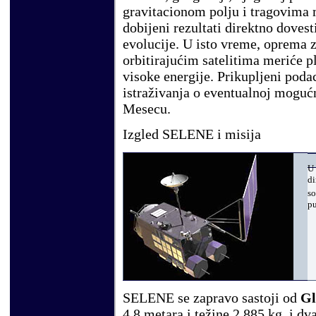
gravitacionom polju i tragovima 
dobijeni rezultati direktno dove
evolucije. U isto vreme, oprema z
orbitirajućim satelitima meriće p
visoke energije. Prikupljeni podac
istraživanja o eventualnoj mogućn
Mesecu.
Izgled SELENE i misija
U 
di
so
pu
SELENE se zapravo sastoji od
Gl
4,8 metara i težine 2.885 kg, i d