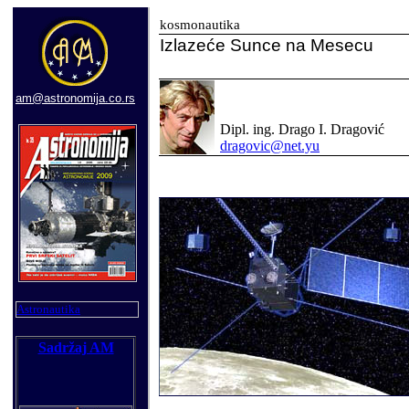
kosmonautika
Izlazeće Sunce na Mesecu
am@astronomija.co.rs
Dipl. ing. Drago I. Dragović
dragovic@net.yu
Astronautika
Sadržaj AM