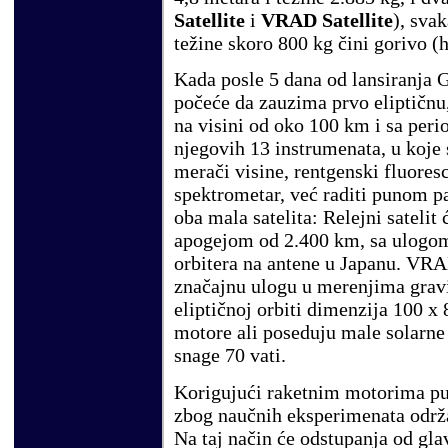
Satellite
i
VRAD Satellite
), sva
težine skoro 800 kg čini gorivo (
Kada posle 5 dana od lansiranja G
počeće da zauzima prvo eliptičnu
na visini od oko 100 km i sa peri
njegovih 13 instrumenata, u koje 
merači visine, rentgenski fluore
spektrometar, već raditi punom p
oba mala satelita: Relejni satelit 
apogejom od 2.400 km, sa ulogom
orbitera na antene u Japanu. VRAD 
značajnu ulogu u merenjima grav
eliptičnoj orbiti dimenzija 100 x
motore ali poseduju male solarne 
snage 70 vati.
Korigujući raketnim motorima put
zbog naučnih eksperimenata održa
Na taj način će odstupanja od gl