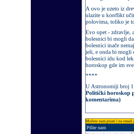
A ovo je uzeto iz dr
ulazite u konflikt uč
polovima, toliko je 
Evo opet - zdravlje, 
bolesnici bi mogli d
bolesnici inače nemaj
jeli, e onda bi mogli
bolesnici idu kod lek
horoskop gde im sve 
****
U Astronomiji broj 17
Politički horoskop 
komentarima)
Možete nam pisati i na email 
Pišite nam