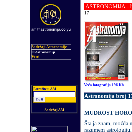
ASTRONOMIJA
- 
1
7
am@astronomija.co.yu
Sadržaji Astronomije
O Astronomiji
Vesti
Ve
ća fotografija 196 Kb
Potra
ž
ite u AM
Astronomija broj
1
Sadržaj AM
MUDROST HORO
Šta ja znam, možda ne
razumem astrologiju.