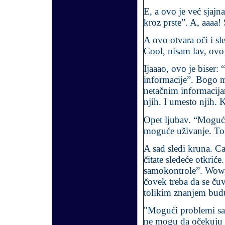
E, a ovo je već sjajn
kroz prste”. A, aaaa
A ovo otvara oči i s
Cool, nisam lav, ovo
Ijaaao, ovo je biser
informacije”. Bogo mo
netačnim informacijam
njih. I umesto njih. K
Opet ljubav. “Moguće 
moguće uživanje. To 
A sad sledi kruna. Ca
čitate sledeće otkrić
samokontrole”. Wow, 
čovek treba da se ču
tolikim znanjem buduć
"Mogući problemi sa
ne mogu da očekuju