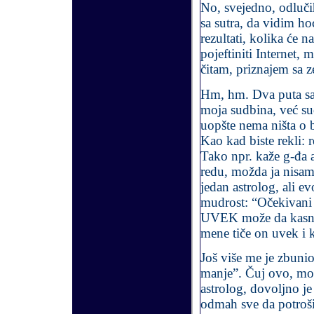
No, svejedno, odluči
sa sutra, da vidim ho
rezultati, kolika će na
pojeftiniti Internet,
čitam, priznajem sa 
Hm, hm. Dva puta sa
moja sudbina, već sud
uopšte nema ništa o 
Kao kad biste rekli: 
Tako npr. kaže g-đa 
redu, možda ja nisam
jedan astrolog, ali 
mudrost: “Očekivani
UVEK može da kasni b
mene tiče on uvek i k
Još više me je zbunio
manje”. Čuj ovo, mož
astrolog, dovoljno je
odmah sve da potrošiš