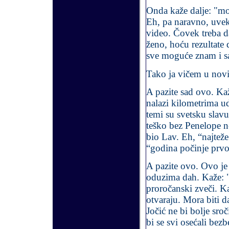
Onda kaže dalje: "mož
Eh, pa naravno, uvek 
video. Čovek treba d
ženo, hoću rezultate 
sve moguće znam i s
Tako ja vičem u novi
A pazite sad ovo. Kaž
nalazi kilometrima uda
temi su svetsku slav
teško bez Penelope ne
bio Lav. Eh, “najteže
“godina počinje prvo
A pazite ovo. Ovo je
oduzima dah. Kaže: 
proročanski zveči. Ka
otvaraju. Mora biti 
Jočić ne bi bolje sroč
bi se svi osećali bezb