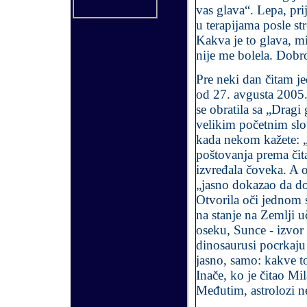
vas glava“. Lepa, pri
u terapijama posle st
Kakva je to glava, mis
nije me bolela. Dob
Pre neki dan čitam je
od 27. avgusta 2005
se obratila sa „Drag
velikim početnim slo
kada nekom kažete: „e
poštovanja prema čita
izvređala čoveka. A 
„jasno dokazao da do
Otvorila oči jednom 
na stanje na Zemlji u
oseku, Sunce - izvor 
dinosaurusi pocrkaju 
jasno, samo: kakve to
Inače, ko je čitao Mi
Međutim, astrolozi ne