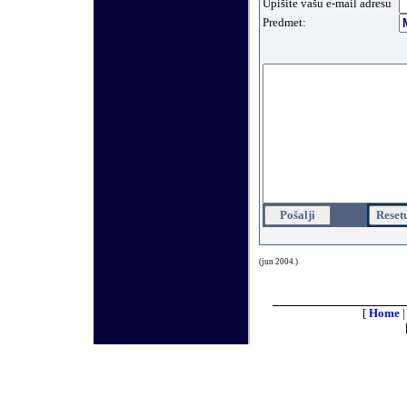
Upišite vašu e-mail adresu
Predmet:
(
jun
200
4
.)
[
Home