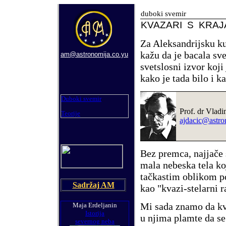
duboki svemir
KVAZARI S KRAJ
Za Aleksandrijsku ku
kažu da je bacala sve
am@astronomija.co.yu
svetslosni izvor koji
kako je tada bilo i 
Duboki svemir
Prof. dr Vladi
Teorije
ajdaci
c@astro
Bez premca, najjače 
mala nebeska tela k
tačkastim oblikom p
Sadržaj AM
kao "kvazi-stelarni 
Mi sada znamo da kv
Maja Erdeljanin
Istorija
u njima plamte da se 
severnog neba