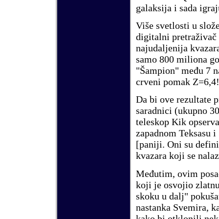
galaksija i sada igra
Više svetlosti u slo
digitalni pretraživa
najudaljenija kvazar
samo 800 miliona god
"
Š
ampion
"
među 7 na
crveni pomak Z=6,4
Da bi ove rezultate p
saradnici (ukupno 30 
teleskop Kik opserva
zapadnom Teksasu i 3
[paniji. Oni su defin
kvazara koji se nalaz
Međutim, ovim posao
koji je osvojio zlat
skoku u dalj" pokuša
nastanka Svemira, ka
kako bi otklonili ne