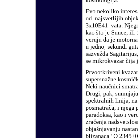
Evo nekoliko interes
od najsvetlijih obj
3x10
E
41 vata. Njego
kao što je Sunce, il
veruju da je motorn
u jednoj sekundi guta
sazvežđa Sagitarijus
se mikrokvazar čija
Prvootkriveni kvazar 
supersnažne kosmičk
Neki naučnici smatra
Drugi, pak, sumnjaj
spektralnih linija, 
posmatrača, i njega 
paradoksa, kao i ver
zračenja nadsvetslosn
objašnjavanju nastan
blizanaca" Q 2345+0