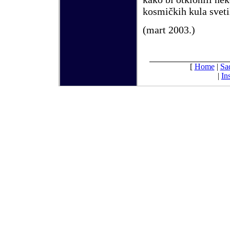
kosmičkih kula sveti
(
mart
2003.)
[
Home
|
Sa
|
In