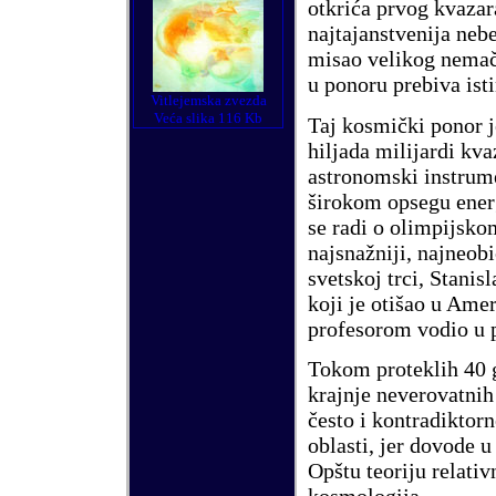
otkrića prvog kvazar
najtajanstvenija neb
misao velikog nema
u ponoru prebiva isti
Vitlejemska zvezda
Veća slika 116 Kb
Taj kosmički ponor j
hiljada milijardi kva
astronomski instrume
širokom opsegu energ
se radi o olimpijskom
najsnažniji, najneobi
svetskoj trci, Stanis
koji je otišao u Ame
profesorom vodio u p
Tokom proteklih 40 
krajnje neverovatnih
često i kontradiktor
oblasti, jer dovode 
Opštu teoriju relativ
kosmologija.