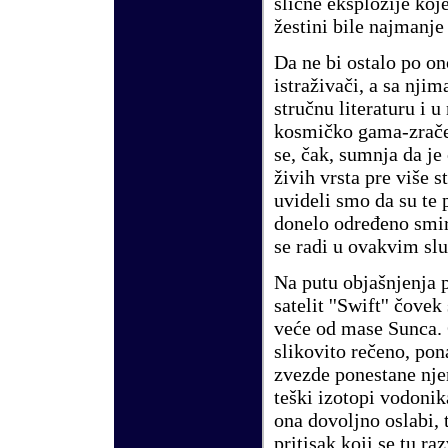
slične eksplozije koje
žestini bile najmanje
Da ne bi ostalo po ono
istraživači, a sa nji
stručnu literaturu i u
kosmičko gama-zračenj
se, čak, sumnja da j
živih vrsta pre više s
uvideli smo da su te 
donelo određeno smi
se radi u ovakvim slu
Na putu objašnjenja p
satelit ''Swift'' čove
veće od mase Sunca. 
slikovito rečeno, pona
zvezde ponestane njen
teški izotopi vodonik
ona dovoljno oslabi, 
pritisak koji se tu r