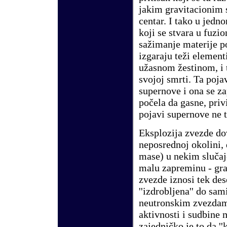
jakim gravitacionim 
centar. I tako u jedn
koji se stvara u fuzio
sažimanje materije p
izgaraju teži element
užasnom žestinom, i 
svojoj smrti. Ta poj
supernove i ona se z
počela da gasne, priv
pojavi supernove ne t
Eksplozija zvezde do
neposrednoj okolini, 
mase) u nekim slučaj
malu zapreminu - gra
zvezde iznosi tek des
''izdrobljena'' do sa
neutronskim zvezdama
aktivnosti i sudbine m
zajedničko je to da ''