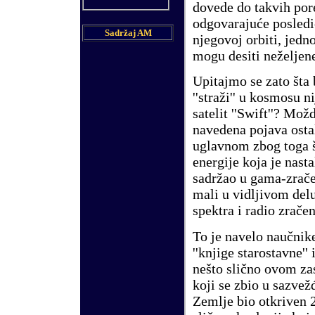
dovede do takvih por
odgovarajuće posledi
Sadržaj AM
njegovoj orbiti, jedn
mogu desiti neželjene
Upitajmo se zato šta 
''straži'' u kosmosu 
satelit ''Swift''? Mož
navedena pojava osta
uglavnom zbog toga š
energije koja je nast
sadržao u gama-zračen
mali u vidljivom del
spektra i radio zračen
To je navelo naučnik
''knjige starostavne''
nešto slično ovom za
koji se zbio u sazvež
Zemlje bio otkriven 2