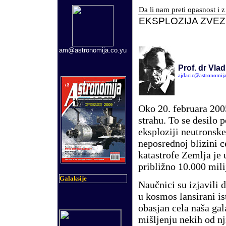
Da li nam preti opasnost i z
EKSPLOZIJA ZVEZ
am@astronomija.co.yu
Prof. dr Vlad
ajdaci
c@astronomija
Oko 20. februara 2005
strahu. To se desilo 
eksploziji neutronsk
neposrednoj blizini c
katastrofe Zemlja je 
približno 10.000 mili
Galaksije
Naučnici su izjavili 
u kosmos lansirani ist
obasjan cela naša ga
mišljenju nekih od nj