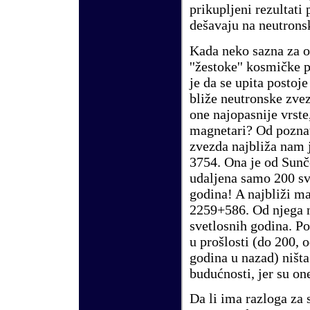
prikupljeni rezultati
dešavaju na neutron
Kada neko sazna za 
''žestoke'' kosmičke 
je da se upita postoje
bliže neutronske zvez
one najopasnije vrste
magnetari? Od pozna
zvezda najbliža nam
3754. Ona je od Sun
udaljena samo 200 sv
godina! A najbliži m
2259+586. Od njega n
svetlosnih godina. P
u prošlosti (do 200,
godina u nazad) ništa 
budućnosti, jer su on
Da li ima razloga za