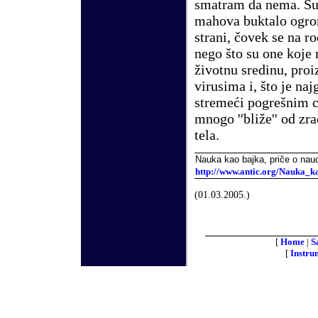
smatram da nema. Sun
mahova buktalo ogrom
strani, čovek se na 
nego što su one koje 
životnu sredinu, pro
virusima i, što je na
stremeći pogrešnim c
mnogo ''bliže'' od z
tela.
Nauka kao bajka, priče o nauc
http://www.antic.org/Nauka_k
(01.03.2005.)
[
Home
|
S
[
Instru