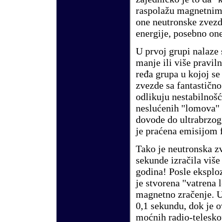
raspolažu magnetnim 
one neutronske zvezd
energije, posebno on
U prvoj grupi nalaze
manje ili više praviln
ređa grupa u kojoj se
zvezde sa fantastičn
odlikuju nestabilnoš
neslućenih ''lomova'
dovode do ultrabrzog
je praćena emisijom 
Tako je neutronska 
sekunde izračila više
godina! Posle eksplo
je stvorena ''vatrena l
magnetno zračenje. 
0,1 sekundu, dok je
moćnih radio-telesko