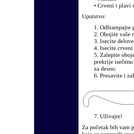
• Crveni i plavi 
Uputstvo:
1.
Odštampajte g
2.
Obojite vaše n
3.
Isecite delove
4.
Isecite crveni 
5.
Zalepite oboje
prekrije isečenu
za desno.
6.
Presavite i zal
7.
Uživajte!
Za početak bih vam p
koje su napravili vred