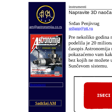
instrumenti
Napravite 3D naočar
Sr
đan Penjivrag
am@astronomija.co.rs
srdjanp@ptt.yu
Pre nekoliko godina
podelila je 20 milion
časopis Astronomija n
pokazaćemo vam kako
bez kojih ne možete 
Sunčevom sistemu.
Instrumenti
Sadržaj AM