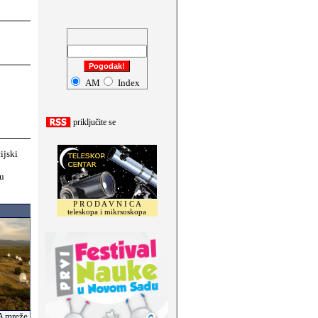
omentari
AM
Index
priklju
č
ite se
ijski
gu
P R O D A V N I C A
teleskopa i mikrsoskopa
TA mreže