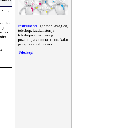
u krugu
ana biti
Instrumenti
- gnomon, dvogled,
o je
teleskop, kratka istorija
koje su
teleskopa i priča našeg
miru -
poznatog a.amatera o tome kako
je napravio sebi teleskop....
za
Teleskopi