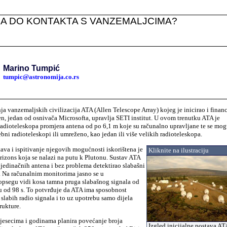
A DO KONTAKTA S VANZEMALJCIMA?
Va
ši k
Marino Tumpić
tumpic@astronomija.co.rs
ja vanzemaljskih civilizacija ATA (Allen Telescope Array) kojeg je inicirao i financ
n, jedan od osnivača Microsofta, upravlja SETI institut. U ovom trenutku ATA je
radioteleskopa promjera antena od po 6
,
1
m koje su računalno upravljane te se mo
ebni radioteleskopi ili umreženo, kao jedan ili više velikih radioteleskopa.
stava i ispitivanje njegovih mogućnosti iskorištena je
Kliknite na ilustraciju
rizons koja se nalazi na putu k Plutonu. Sustav ATA
jedinačnih antena i bez problema detektirao slabašni
ce. Na računalnim monitorima jasno se u
opsegu vidi kosa tamna pruga slabašnog signala od
u od 98
s. To potvrđuje da ATA ima sposobnost
slabih radio signala i to uz upotrebu samo dijela
rukture.
jesecima i godinama planira povećanje broja
Izgled inicijalne postava A