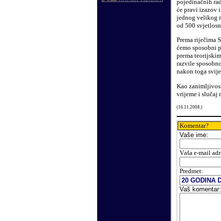
pojedinačnih ra
će pra
v
i izazov 
jednog velikog r
od 500 svjetlosn
Prema riječima S
ćemo sposobni pr
prema teorijskim
razvile sposobno
nakon toga svijet
Kao zanimljivos
vrijeme i slučaj
(
16
.
11
.200
8.
)
Komentar?
Vaše
ime:
V
aša e-mail adr
Predmet:
Vaš komentar