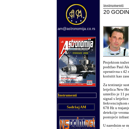
instrumenti
20
GODIN
am@astronomija.co.rs
Projektom tražen
podržao Paul Ale
operativna s 42 
korisitit kao zas
Za testiranje su
letjelica New Ho
umrežio je 11 po
Instrumenti
signal s letjeli
frekvencisjkom 
Sadržaj AM
678
Hz u trajanj
detekcije veoma 
postojeće infrast
U narednim se m