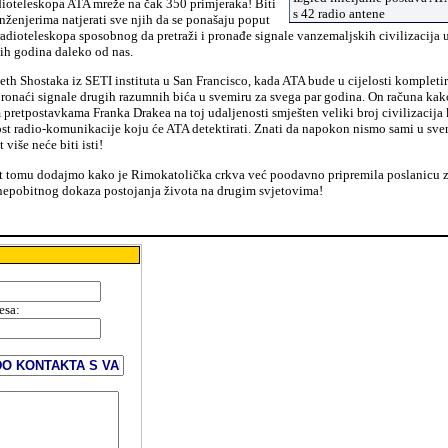
dioteleskopa ATA mreže na čak 350 primjeraka! Biti
s 42 radio antene
inženjerima natjerati sve njih da se ponašaju poput
adioteleskopa sposobnog da pretraži i pronađe signale vanzemaljskih civilizacija 
ih godina daleko od nas.
eth Shostaka iz SETI instituta u San Francisco, kada ATA bude u cijelosti kompletir
onaći signale drugih razumnih bića u svemiru za svega par godina. On računa kak
 pretpostavkama Franka Drakea na toj udaljenosti smješten veliki broj civilizacija 
st radio-komunikacije koju će ATA detektirati. Znati da napokon nismo sami u sve
 više neće biti isti!
t tomu dodajmo kako je Rimokatolička crkva već poodavno pripremila poslanicu 
 nepobitnog dokaza postojanja života na drugim svjetovima!
esa
:
: