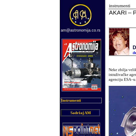
instrumenti
AKARI – P
am@astronomija.co.rs
D
d
Neke zbilja veli
istraživačke ag
agenciju ESA–u
Instrumenti
Sadržaj AM