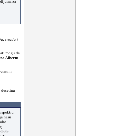
elijuma za
a, zvezda i
ltati mogu da
jena
Albertu
crvenom
a desetina
m spektru
ja našu
 oko
og
 mlade