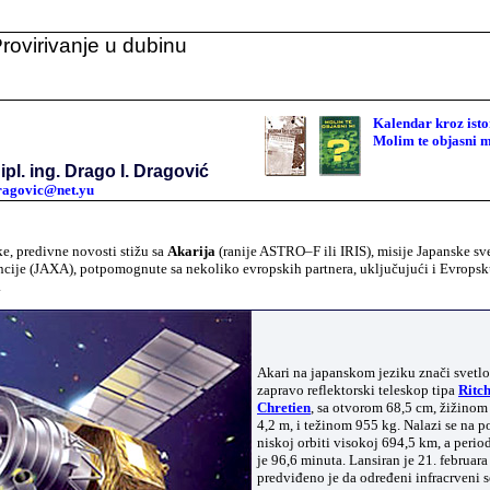
rovirivanje u dubinu
Va
Kalendar kroz isto
Molim te objasni 
ipl. ing. Drago I. Dragović
ragovic@net.yu
ke, predivne novosti stižu sa
Akarija
(ranije ASTRO–F ili IRIS), misije Japanske sv
encije (JAXA), potpomognute sa nekoliko evropskih partnera, uključujući i Evrops
.
Akari na japanskom jeziku znači svetlos
zapravo reflektorski teleskop tipa
Ritc
Chretien
, sa otvorom 68,5 cm, žižinom
4,2 m, i težinom 955 kg. Nalazi se na p
niskoj orbiti visokoj 694,5 km, a perio
je 96,6 minuta. Lansiran je 21. februara
predviđeno je da određeni infracrveni s