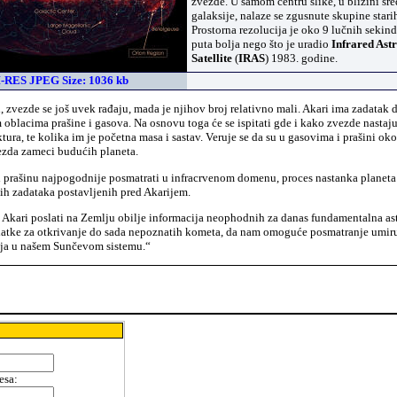
zvezde. U samom centru slike, u blizini sre
galaksije, nalaze se zgusnute skupine stari
Prostorna rezolucija je oko 9 lučnih sekind
puta bolja nego što je uradio
Infrared Ast
Satellite
(
IRAS
) 1983. godine.
-RES JPEG Size: 1036 kb
i, zvezde se još uvek rađaju, mada je njihov broj relativno mali. Akari ima zadatak d
oblacima prašine i gasova. Na osnovu toga će se ispitati gde i kako zvezde nastaju
tura, te kolika im je početna masa i sastav. Veruje se da su u gasovima i prašini oko
zda zameci budućih planeta.
i prašinu najpogodnije posmatrati u infracrvenom domenu, proces nastanka planeta 
ih zadataka postavljenih pred Akarijem.
e Akari poslati na Zemlju obilje informacija neophodnih za danas fundamentalna a
odatke za otkrivanje do sada nepoznatih kometa, da nam omoguće posmatranje umir
nja u našem Sunčevom sistemu.“
esa
: