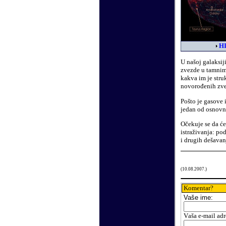
HI
U našoj galaksij
zvezde u tamnim 
kakva im je struk
novorođenih zve
Pošto je gasove 
jedan od osnovn
Očekuje se da ć
istraživanja: p
i drugih dešava
(
10
.
08
.200
7
.)
Komentar?
Vaše
ime:
V
aša e-mail adr