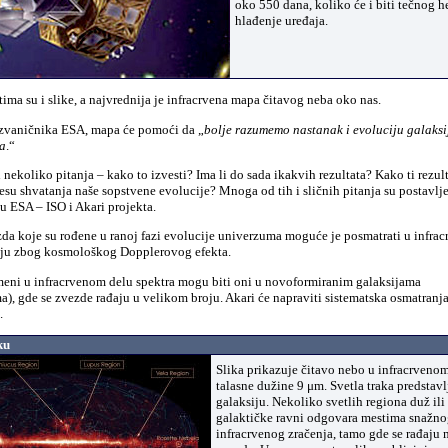
oko 550 dana, koliko će i biti tečnog h
hlađenje uređaja.
ma su i slike, a najvrednija je infracrvena mapa čitavog neba oko nas.
zvaničnika ESA, mapa će pomoći da „
bolje razumemo nastanak i evoluciju galaksij
ma
.“
i nekoliko pitanja – kako to izvesti? Ima li do sada ikakvih rezultata? Kako ti rezu
u shvatanja naše sopstvene evolucije? Mnoga od tih i sličnih pitanja su postavl
u ESA – ISO i Akari projekta.
zda koje su rođene u ranoj fazi evolucije univerzuma moguće je posmatrati u infra
ju zbog kosmološkog Dopplerovog efekta.
meni u infracrvenom delu spektra mogu biti oni u novoformiranim galaksijama
a), gde se zvezde rađaju u velikom broju. Akari će napraviti sistematska osmatranj
.
iku
Slika prikazuje čitavo nebo u infracrveno
talasne dužine 9 μm. Svetla traka predstavl
galaksiju. Nekoliko svetlih regiona duž ili
galaktičke ravni odgovara mestima snažn
infracrvenog zračenja, tamo gde se rađaju