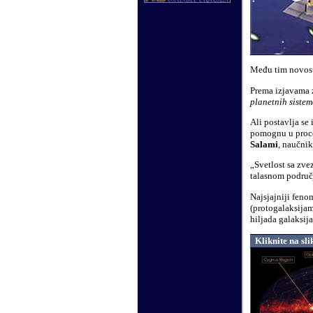
Među tim novosti
Prema izjavama 
planetnih siste
Ali postavlja se 
pomognu u proces
Salami
, naučnik
„Svetlost sa zve
talasnom područ
Najsjajniji feno
(protogalaksijam
hiljada galaksija
Kliknite na sl