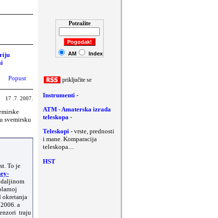
Potražite
ši komentari
AM
Index
riju
mi
Popust
priklju
č
ite se
Instrumenti
-
17 .7. 2007.
ATM - Amaterska izrada
emirske
teleskopa
-
ku svemirsku
Teleskopi
- vrste, prednosti
i mane. Komparacija
teleskopa....
HST
t. To je
hey-
 daljinom
olarnoj
d okretanja
 2006. a
enzori traju