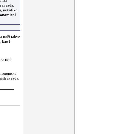
dišta
h zvezda.
i, nekoliko
ronomical
a traži takve
, kao i
će biti
stronomska
ućih zvezda,