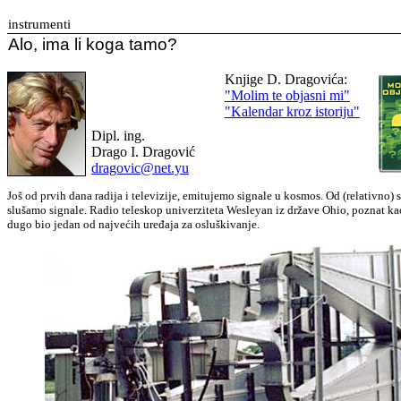
instrumenti
Alo, ima li koga tamo?
Knjige D. Dragovića:
"Molim te objasni mi"
"Kalendar kroz istoriju"
Dipl. ing.
Drago I. Dragović
dragovic@net.yu
Još od prvih dana radija i televizije, emitujemo signale u kosmos. Od (relativno) 
slušamo signale. Radio teleskop univerziteta Wesleyan iz države Ohio, poznat 
dugo bio jedan od najvećih uređaja za osluškivanje.