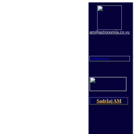
am@astronomija.co.yu
Instrumenti
Sadržaj AM