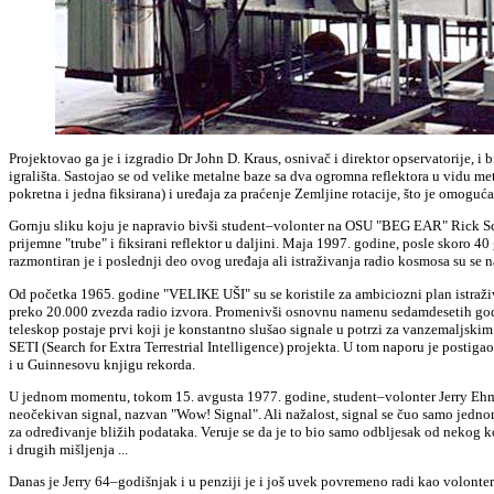
Projektovao ga je i izgradio Dr John D. Kraus, osnivač i direktor opservatorije
,
i b
igrališta. Sastojao se od velike metalne baze sa dva ogromna reflektora u vidu me
pokretna i jedna fiksirana) i uređaja za praćenje Zemljine rotacije, što je omoguć
Gornju sliku koju je napravio bivši student–volonter na OSU "BEG EAR" Rick Sc
prijemne "trube" i fiksirani reflektor u daljini. Maja 1997. godine, posle skoro 4
razmontiran je i poslednji deo ovog uređaja ali istraživanja radio kosmosa su se na
Od početka 1965. godine "VELIKE UŠI" su se koristile za ambiciozni plan istraživ
preko 20.000 zvezda radio izvora. Promenivši osnovnu namenu sedamdesetih god
teleskop postaje prvi koji je konstantno slušao signale u potrzi za vanzemaljskim
SETI (Search for Extra
Terrestrial Intelligence) projekta. U tom naporu je postigao
i u Guinnesovu knjigu rekorda.
U jednom momentu, tokom 15. avgusta 1977. godine, student–volonter Jerry Ehm
neočekivan signal, nazvan "
Wow! Signal
". Ali nažalost, signal se čuo samo jedno
za određivanje bližih podataka. Veruje se da je to bio samo odbljesak od nekog
i drugih mišljenja ...
Danas je Jerry 64–godišnjak i u penziji je i još uvek povremeno radi kao volonter 