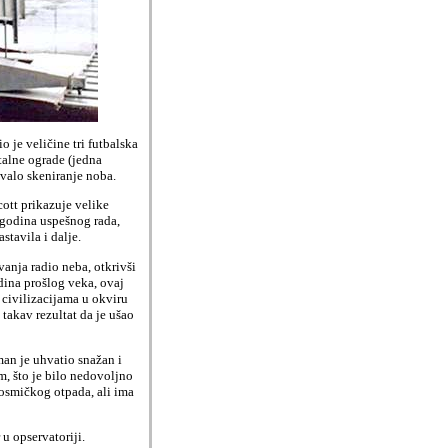
io je veličine tri futbalska
talne ograde (jedna
avalo skeniranje noba.
ott prikazuje velike
0 godina uspešnog rada,
stavila i dalje.
anja radio neba, otkrivši
ina prošlog veka, ovaj
 civilizacijama u okviru
 takav rezultat da je ušao
an je uhvatio snažan i
m, što je bilo nedovoljno
 kosmičkog otpada
,
ali ima
u opservatoriji.