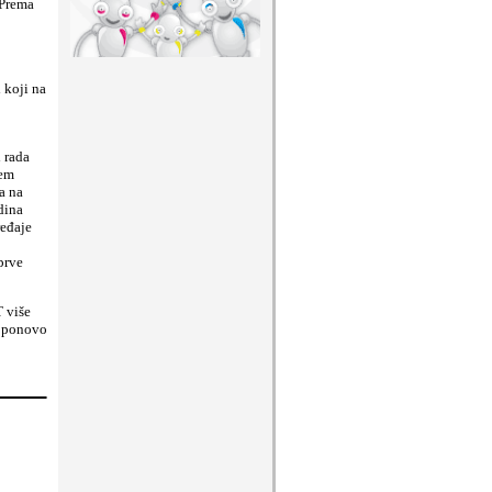
 Prema
 koji na
 rada
tem
a na
dina
ređaje
prve
T više
i ponovo