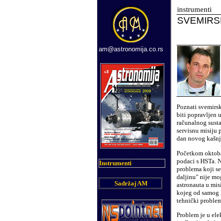
instrumenti
SVEMIRS
am@astronomija.co.rs
Poznati svemirsk
biti popravljen 
računalnog susta
servisnu misiju 
dan novog kašnj
Početkom oktobar
podaci s HSTa. N
Instrumenti
problema koji s
daljinu" nije mog
Sadržaj AM
astronauta u mi
kojeg od samog l
tehnički problem
Problem je u ele