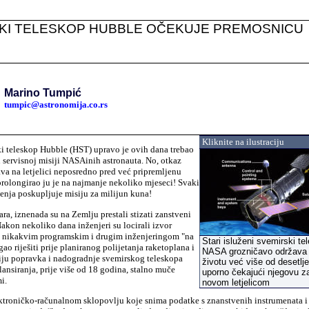
KI TELESKOP HUBBLE OČEKUJE PREMOSNICU
Va
ši k
Marino Tumpić
tumpic@astronomija.co.rs
Kliknite na ilustraciju
i teleskop Hubble (HST) upravo je ovih dana trebao
u servisnoj misiji NASAinih astronauta. No, otkaz
va na letjelici neposredno pred već pripremljenu
prolongirao ju je na najmanje nekoliko mjeseci! Svaki
enja poskupljuje misiju za milijun kuna!
a, iznenada su na Zemlju prestali stizati zanstveni
akon nekoliko dana inženjeri su locirali izvor
e nikakvim programskim i drugim inženjeringom "na
Stari isluženi svemirski te
ao riješiti prije planiranog polijetanja raketoplana i
NASA grozničavo održava
siju popravka i nadogradnje svemirskog teleskopa
životu već više od desetlj
ansiranja, prije više od 18 godina, stalno muče
uporno čekajući njegovu 
i.
novom letjelicom
ktroničko-računalnom sklopovlju koje snima podatke s znanstvenih instrumenata i 