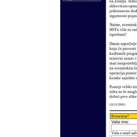
na Zemlju. Jedno
slikovitom opisu
jednostavno dođe
sigurnosni pojas
Naime, svemirske
HSTu više ne rad
isprobani!
Danas započinje 
koju će provest
kodiranih progra
rezervni sustav 
stari neupotrebl
na svemirskim le
operacija postav
korake zajedno s
Postoji veliki ri
ništa ne bi mogl
dobiti prve slik
(
16
.
10
.200
8.
)
Komentar?
Vaše
ime:
V
aša e-mail adr