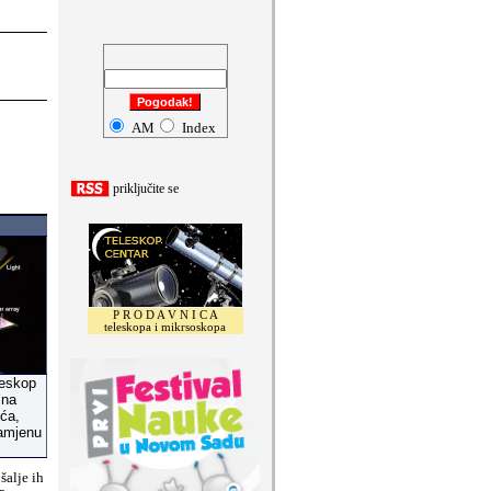
omentari
AM
Index
priklju
č
ite se
P R O D A V N I C A
teleskopa i mikrsoskopa
leskop
 na
eća,
zamjenu
šalje ih