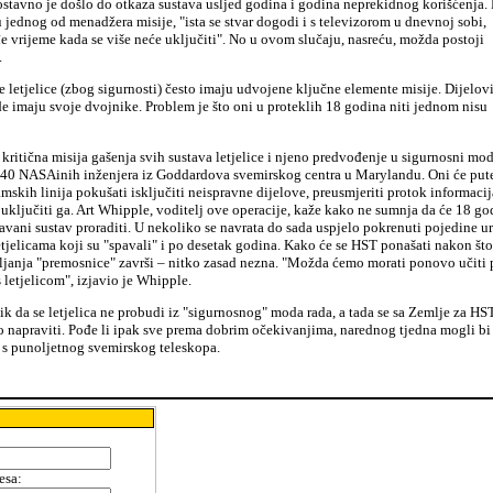
stavno je došlo do otkaza sustava usljed godina i godina neprekidnog korišćenja.
 jednog od menadžera misije, "ista se stvar dogodi i s televizorom u dnevnoj sobi,
 vrijeme kada se više neće uključiti". No u ovom slučaju, nasreću, možda postoji
.
 letjelice (zbog sigurnosti) često imaju udvojene ključne elemente misije. Dijelovi
e imaju svoje dvojnike. Problem je što oni u proteklih 18 godina niti jednom nisu
kritična misija gašenja svih sustava letjelice i njeno predvođenje u sigurnosni mod
i 40 NASAinih inženjera iz Goddardova svemirskog centra u Marylandu. Oni će pu
mskih linija pokušati isključiti neispravne dijelove, preusmjeriti protok informacij
i uključiti ga. Art Whipple, voditelj ove operacije, kaže kako ne sumnja da će 18 go
javani sustav proraditi. U nekoliko se navrata do sada uspjelo pokrenuti pojedine u
tjelicama koji su "spavali" i po desetak godina. Kako će se HST ponašati nakon što
ljanja "premosnice" završi – nitko zasad nezna. "Možda ćemo morati ponovo učiti 
 letjelicom", izjavio je Whipple.
zik da se letjelica ne probudi iz "sigurnosnog" moda rada, a tada se sa Zemlje za HS
o napraviti. Pođe li ipak sve prema dobrim očekivanjima, narednog tjedna mogli b
e s punoljetnog svemirskog teleskopa.
esa
: