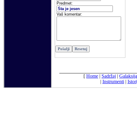
Predmet:
Vaš komentar
:
[
Home
|
Sadržaj
|
Galaksij
|
Instrumenti
|
Istori