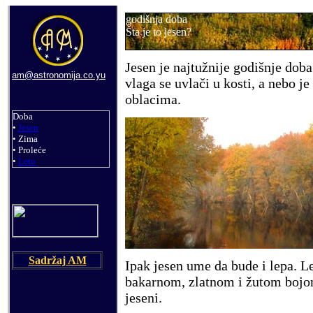
godišnja doba
Šta je to
jesen
?
J
esen je najtužnije godišnje doba
am@astronomija.co.yu
vlaga se uvlači u kosti, a nebo j
oblacima.
Doba
•
Jesen
• Zima
• Proleće
•
Leto
Sadržaj AM
Ipak jesen ume da bude i lepa. Le
bakarnom, zlatnom i žutom bojom
jeseni.