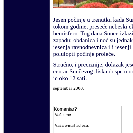
Jesen počinje u trenutku kada S
tokom godine, preseče nebeski e
hemisferu. Tog dana Sunce izlazi 
zapadu; obdanica i noć su jednaki
jesenja ravnodnevnica ili jesenji
polulopti počinje proleće.
Stručno, i preciznije, dolazak j
centar
S
unčevog diska dospe u nu
je
oko
12 sati.
septembar
200
8
.
Komentar?
Vaše
ime:
V
aša e-mail adresa
: